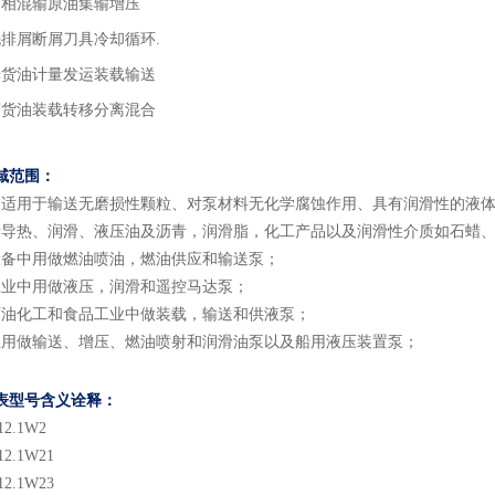
多相混输原油集输增压
洗排屑断屑刀具冷却循环.
舱货油计量发运装载输送
离货油装载转移分离混合
域
范围
：
泵适用于输送无磨损性颗粒、对泵材料无化学腐蚀作用、具有润滑性的液
括导热、润滑、液压油及沥青，润滑脂，化工产品以及润滑性介质如石蜡
设备中用做燃油喷油，燃油供应和输送泵；
工业中用做液压，润滑和遥控马达泵；
石油化工和食品工业中做装载，输送和供液泵；
上用做输送、增压、燃油喷射和润滑油泵以及船用液压装置泵；
表型号含义
诠释：
12.1
W2
12.1
W2
1
12.1
W2
3