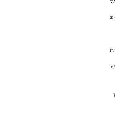
联
常
详
补