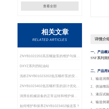
查看全部
相关文章
详情介
RELATED ARTICLES
一、产品概
ZNYB1022202高压螺旋泵的维护与保养指南
SNF系列润
DXYZ系列挡轮油站
二、产品用
浅析ZNYB01023202低压螺杆泵的安装注意事项
1
、输送润
ZNYB1023402低压螺杆泵的设计优化与改进
2、供油增
3、液压试
润滑在机械设备的正常运转和维护保养中起着重要的作用
4、输送倒
如何维护和保养ZNYB1023402输送泵？