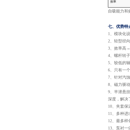
效率
自吸能力和
七、
优势特
1
、
模块化
2
、
轻型径
3
、
效率高
→
4
、
螺杆转
5
、
较低的
6
、
只有一
7
、
针对汽
8
、
磁力驱
9
、
半潜悬
深度，解决
10
、
夹套保
11
、
多种进
12
、
最多样
13
、
泵衬一