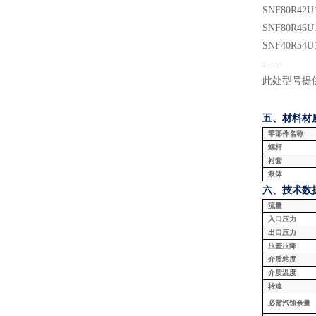
SNF
80
R
42
U
SNF
80
R
46
U
SNF
40
R
54
U
……
此处型号提
五、材料
材
零部件名称
螺杆
衬套
泵体
六、技术数
流量
入口压力
出口压力
压差压降
介质粘度
介质温度
转速
必需汽蚀余量