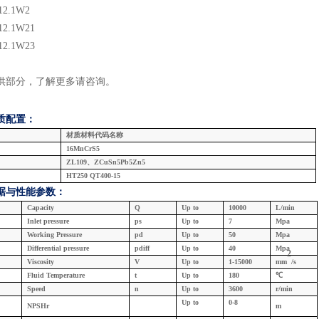
12.1
W2
12.1
W2
1
12.1
W2
3
供部分，了解更多请咨询
。
质配置：
材质材料代码名称
16MnCrS5
ZL109、ZCuSn5Pb5Zn5
HT250 QT400-15
据与
性能参数：
Capacity
Q
U
p
to
10000
L/min
Inlet
pressure
ps
U
p
to
7
Mpa
W
orking
Pressure
pd
U
p
to
5
0
Mpa
Differential pressure
pdiff
U
p
to
4
0
Mpa
2
Viscosity
V
U
p
to
1
-15
000
mm
/s
F
luid
Temperature
t
U
p
to
1
8
0
℃
Speed
n
U
p
to
3
600
r/min
U
p
to
0
-
8
NPSHr
m