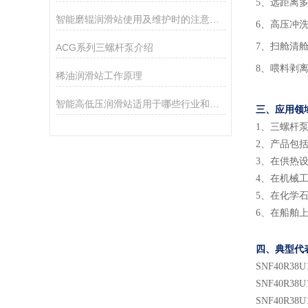
5、远距离
智能磨辊润滑站使用及维护时的注意事项介绍
6、高压冲
7、扫舱清
ACG系列三螺杆泵介绍
8、喂料剥
稀油润滑站工作原理
智能高低压润滑站适用于哪些行业和设备？
三、应用领
1
、
三螺杆
2
、
产品包
3
、
在供热
4
、
在机械
5
、
在化学
6
、
在船舶
四、典型代
SNF
40
R38U
SNF
40
R38U
SNF
40
R38U