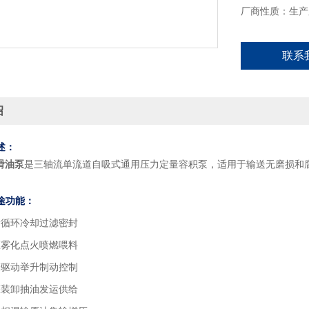
厂商性质：生产
联系
绍
述：
滑油泵
是三轴流单流道自吸式通用压力定量容积泵，适用于输送无磨损和
途功能：
滑循环冷却过滤密封
压雾化点火喷燃喂料
验驱动举升制动控制
灌装卸抽油发运供给