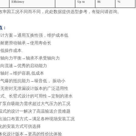
Efficiency
U
p
to
8
6
%
效率因工况不同而不同，此处数据提供选型参考，有疑问请咨询
。
点：
设计方案
→通用互换性强，维护成本低
向耐磨滑动轴承
→使用寿命长
低操作成本.
子轴向力平衡
→轴承不承受轴向力
轴向流速
→优秀的启动能力
个轴封
→维护容易,低成本
蚀气爆的抵抗能力
→噪音低， 振动小
动无密封无泄漏设计版本的广泛适用性
挂式、长臂式设计的可用性
→定制的潜水
了泵自吸能力需求超过大气压力的工况
温式的设计一解决了高温输送介质难题
出油口布置方式
→满足各种现场安装工况
化的安装方式可供选择
体化设计版本
→更高的性价比体验