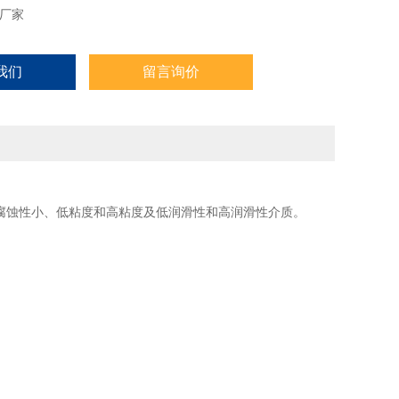
厂家
我们
留言询价
腐蚀性小、低粘度和高粘度及低润滑性和高润滑性介质。