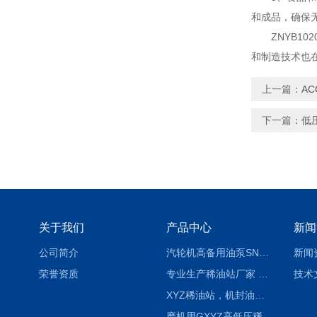
和成品，确保
ZNYB10
和制造技术也
上一篇：
A
下一篇：
低
关于我们
产品中心
新闻
公司简介
汽轮机高备用油泵SNH280R54E6.7高压螺杆泵
新闻
荣誉资质
专业生产稀油站厂家 XYZ-G 稀油润滑装置
技术
XYZ稀油站，机封油站，润滑站，恒压冲洗站
磨机用GXYZ高低压稀油站，静压油润滑系统