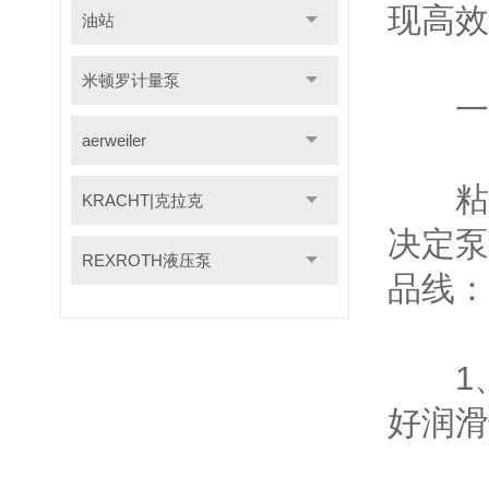
现高效
油站
米顿罗计量泵
一、
aerweiler
粘
KRACHT|克拉克
决定泵
REXROTH液压泵
品线：
1、
好润滑