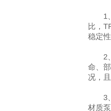
1、
比，T
稳定性
2、
命、部
况，且
3、A
材质泵