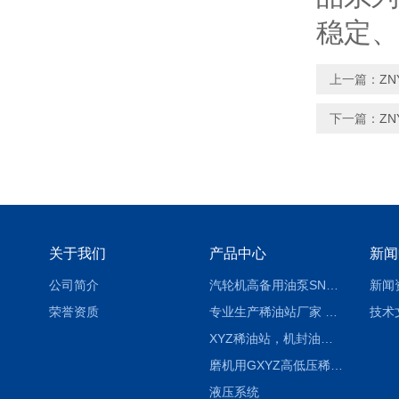
稳定、
上一篇：
Z
下一篇：
Z
关于我们
产品中心
新闻
公司简介
汽轮机高备用油泵SNH280R54E6.7高压螺杆泵
新闻
荣誉资质
专业生产稀油站厂家 XYZ-G 稀油润滑装置
技术
XYZ稀油站，机封油站，润滑站，恒压冲洗站
磨机用GXYZ高低压稀油站，静压油润滑系统
液压系统