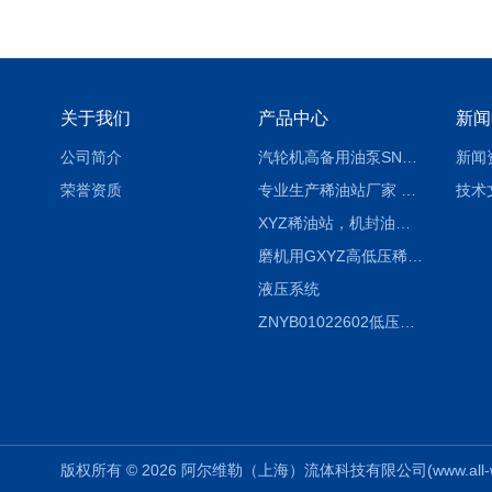
关于我们
产品中心
新闻
公司简介
汽轮机高备用油泵SNH280R54E6.7高压螺杆泵
新闻
荣誉资质
专业生产稀油站厂家 XYZ-G 稀油润滑装置
技术
XYZ稀油站，机封油站，润滑站，恒压冲洗站
磨机用GXYZ高低压稀油站，静压油润滑系统
液压系统
ZNYB01022602低压螺杆泵
版权所有 © 2026 阿尔维勒（上海）流体科技有限公司(www.all-weiler