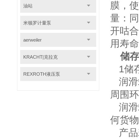
膜，使
油站
量：同
米顿罗计量泵
开咕合
aerweiler
用寿命
储
KRACHT|克拉克
1
储
REXROTH液压泵
润滑
周围环
润滑
何货物
产品