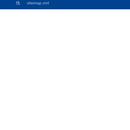
线
sitemap.xml