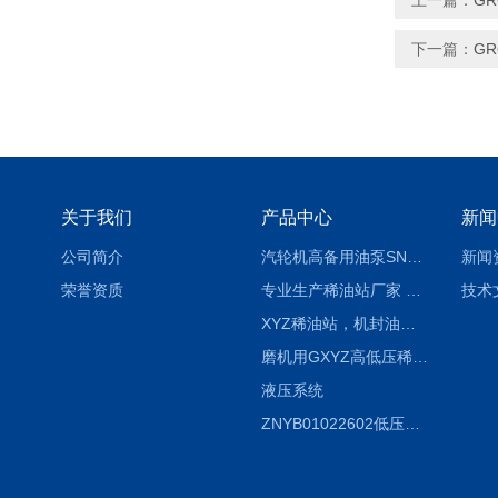
上一篇：
G
下一篇：
G
关于我们
产品中心
新闻
公司简介
汽轮机高备用油泵SNH280R54E6.7高压螺杆泵
新闻
荣誉资质
专业生产稀油站厂家 XYZ-G 稀油润滑装置
技术
XYZ稀油站，机封油站，润滑站，恒压冲洗站
磨机用GXYZ高低压稀油站，静压油润滑系统
液压系统
ZNYB01022602低压螺杆泵