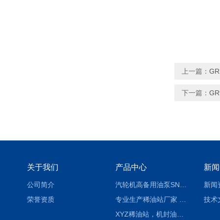
上一篇：
GR
下一篇：
GR
关于我们
产品中心
新闻
公司简介
汽轮机高备用油泵SNH280R54E6.7高压螺杆泵
新闻
荣誉资质
专业生产稀油站厂家 XYZ-G 稀油润滑装置
技术
XYZ稀油站，机封油站，润滑站，恒压冲洗站