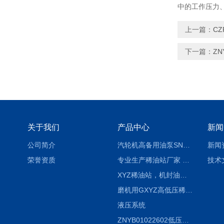
中的工作压力
上一篇：
CZ
下一篇：
Z
关于我们
产品中心
新闻
公司简介
汽轮机高备用油泵SNH280R54E6.7高压螺杆泵
新闻
荣誉资质
专业生产稀油站厂家 XYZ-G 稀油润滑装置
技术
XYZ稀油站，机封油站，润滑站，恒压冲洗站
磨机用GXYZ高低压稀油站，静压油润滑系统
液压系统
ZNYB01022602低压螺杆泵