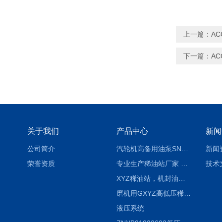
上一篇：
AC
下一篇：
AC
关于我们
产品中心
新闻
公司简介
汽轮机高备用油泵SNH280R54E6.7高压螺杆泵
新闻
荣誉资质
专业生产稀油站厂家 XYZ-G 稀油润滑装置
技术
XYZ稀油站，机封油站，润滑站，恒压冲洗站
磨机用GXYZ高低压稀油站，静压油润滑系统
液压系统