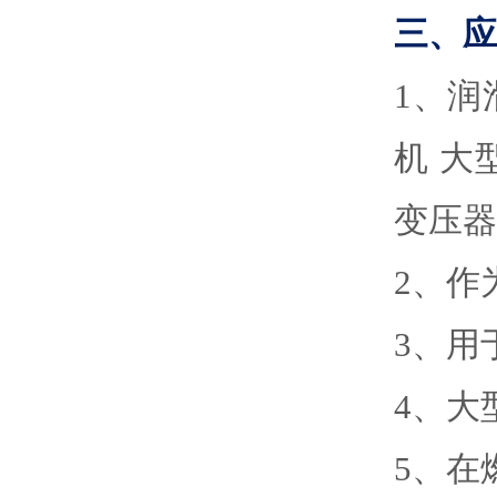
三、应
1
、
润
机
大
变压器
2
、
作
3
、
用
4
、
大
5
、
在