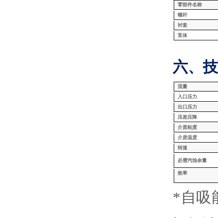
零部件名称
螺杆
衬套
泵体
六、技
流量
入口压力
出口压力
压差压降
介质粘度
介质温度
转速
必需汽蚀余量
效率
*自