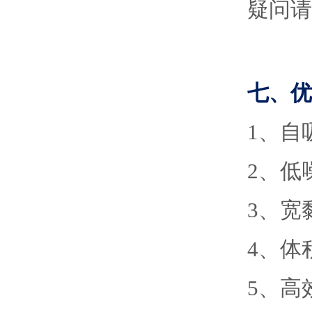
疑问请
七、
优
1
、
自
2
、
低
3
、
宽
4
、
体
5
、
高