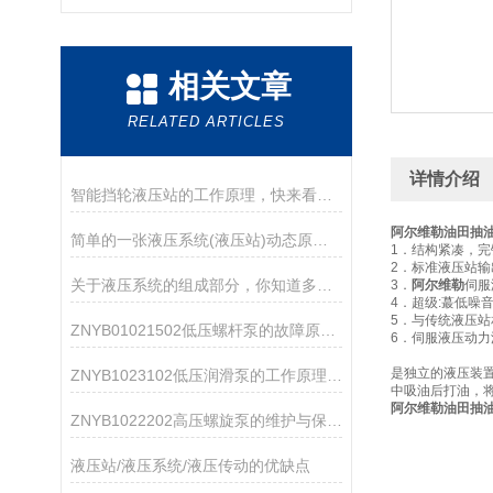
相关文章
RELATED ARTICLES
详情介绍
智能挡轮液压站的工作原理，快来看看吧
阿尔维勒油田抽
简单的一张液压系统(液压站)动态原理图,让你不再对液压原理一知半解
1．结构紧凑，
2．标准液压站输出压力
关于液压系统的组成部分，你知道多少？
3．
阿尔维勒
伺服
4．超级:蕞低噪音低
5．与传统液压站
ZNYB01021502低压螺杆泵的故障原因及解决方法
6．伺服液压动力
是独立的液压装
ZNYB1023102低压润滑泵的工作原理是什么？
中吸油后打油，
阿尔维勒油田抽
ZNYB1022202高压螺旋泵的维护与保养指南
液压站/液压系统/液压传动的优缺点