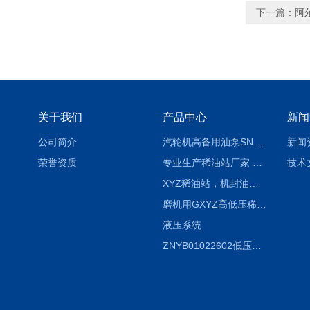
下一篇：
阿
关于我们
产品中心
新闻
公司简介
汽轮机高备用油泵SNH280R54E6.7高压螺杆泵
新闻
荣誉资质
专业生产稀油站厂家 XYZ-G 稀油润滑装置
技术
XYZ稀油站，机封油站，润滑站，恒压冲洗站
磨机用GXYZ高低压稀油站，静压油润滑系统
液压系统
ZNYB01022602低压螺杆泵