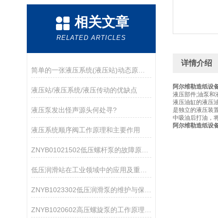
相关文章
RELATED ARTICLES
详情介绍
简单的一张液压系统(液压站)动态原理图,让你不再对液压原理一知半解
阿尔维勒造纸设
液压站/液压系统/液压传动的优缺点
液压部件;油泵和
液压油缸的液压油
液压泵发出怪声源头何处寻?
是独立的液压装
中吸油后打油，
阿尔维勒造纸设
液压系统顺序阀工作原理和主要作用
ZNYB01021502低压螺杆泵的故障原因及解决方法
低压润滑站在工业领域中的应用及重要性
ZNYB1023302低压润滑泵的维护与保养指南
ZNYB1020602高压螺旋泵的工作原理与应用领域