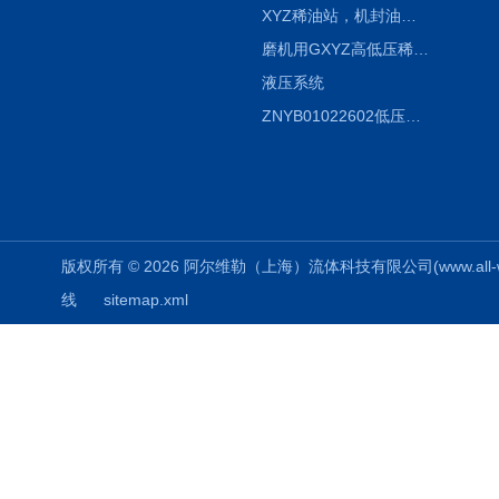
XYZ稀油站，机封油站，润滑站，恒压冲洗站
磨机用GXYZ高低压稀油站，静压油润滑系统
液压系统
ZNYB01022602低压螺杆泵
版权所有 © 2026 阿尔维勒（上海）流体科技有限公司(www.all-weiler
线
sitemap.xml