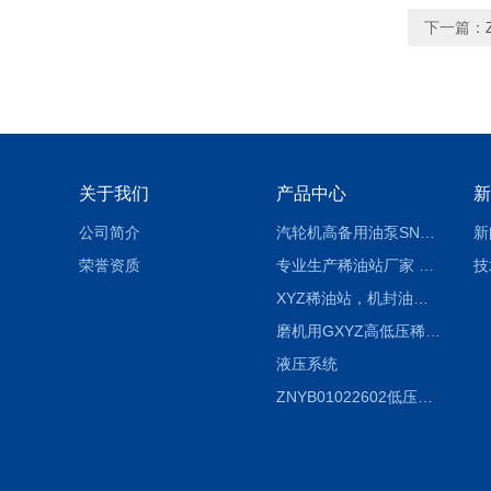
下一篇：
关于我们
产品中心
新
公司简介
汽轮机高备用油泵SNH280R54E6.7高压螺杆泵
新
荣誉资质
专业生产稀油站厂家 XYZ-G 稀油润滑装置
技
XYZ稀油站，机封油站，润滑站，恒压冲洗站
磨机用GXYZ高低压稀油站，静压油润滑系统
液压系统
ZNYB01022602低压螺杆泵