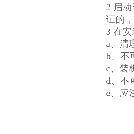
2 启
证的，
3 在
a、清
b、不
c、装
d、不
e、应