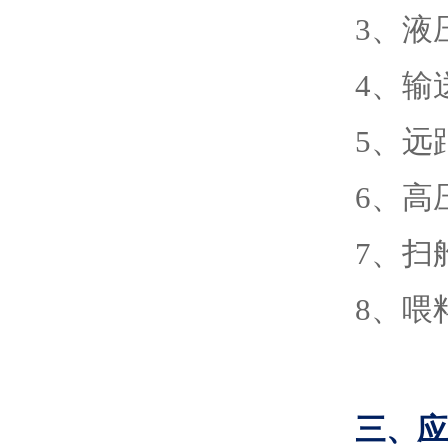
3、液
4、输
5、远
6、高
7、扫
8、喂
三、应