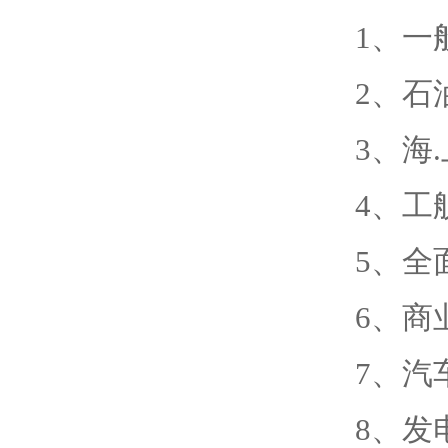
1、一
2、石
3、海
4、工
5、全
6、商
7、汽
8、发