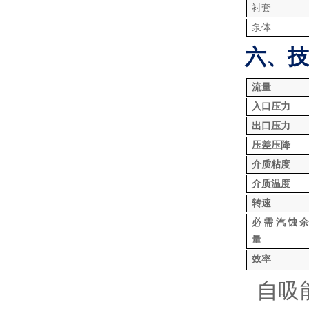
衬套
泵体
六、技
流量
入口压力
出口压力
压差压降
介质粘度
介质温度
转速
必需汽蚀余
量
效率
*
自吸