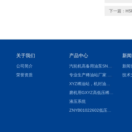
下一篇：
HS
关于我们
产品中心
新闻
公司简介
汽轮机高备用油泵SNH280R54E6.7高压螺杆泵
新闻
荣誉资质
专业生产稀油站厂家 XYZ-G 稀油润滑装置
技术
XYZ稀油站，机封油站，润滑站，恒压冲洗站
磨机用GXYZ高低压稀油站，静压油润滑系统
液压系统
ZNYB01022602低压螺杆泵