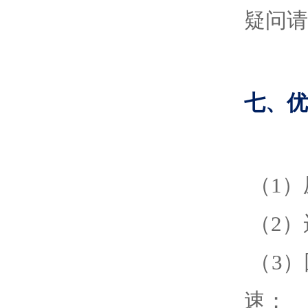
疑问请
七、优
（1）
（2）
（3
速；