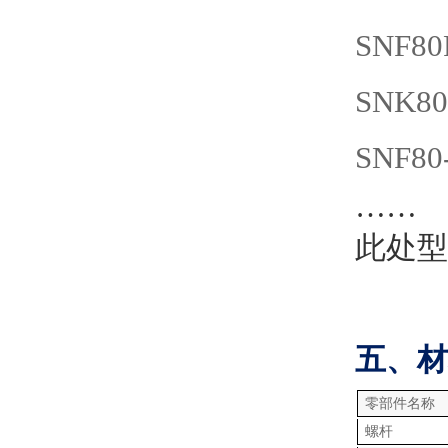
SNF80
SNK80
SNF80
……
此处型
五、材
零部件名称
螺杆