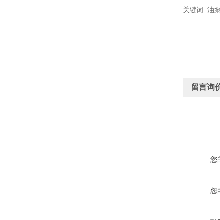
关键词: 油泵
留言询
您
您