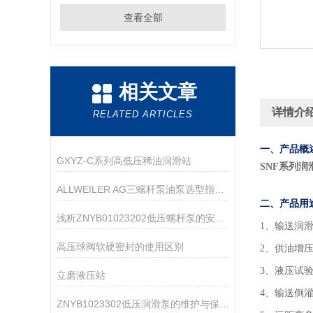
查看全部
相关文章
详情介
RELATED ARTICLES
一、产品概
GXYZ-C系列高低压稀油润滑站
SNF系列润
ALLWEILER AG三螺杆泵油泵选型指南：粘度、压力、流量怎么匹配？
二、产品用
浅析ZNYB01023202低压螺杆泵的安装注意事项
1
、输送润
高压球阀软硬密封的使用区别
2、供油增
3、液压试
立磨液压站
4、输送倒
ZNYB1023302低压润滑泵的维护与保养指南