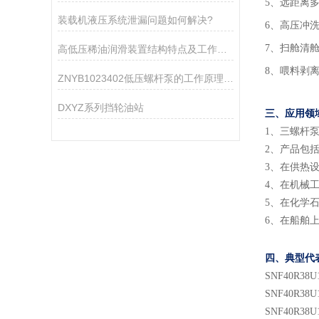
5、远距离
装载机液压系统泄漏问题如何解决?
6、高压冲
7、扫舱清
高低压稀油润滑装置结构特点及工作原理
8、喂料剥
ZNYB1023402低压螺杆泵的工作原理与性能特点
DXYZ系列挡轮油站
三、应用领
1
、
三螺杆
2
、
产品包
3
、
在供热
4
、
在机械
5
、
在化学
6
、
在船舶
四、典型代
SNF
40
R38U
SNF
40
R38U
SNF
40
R38U