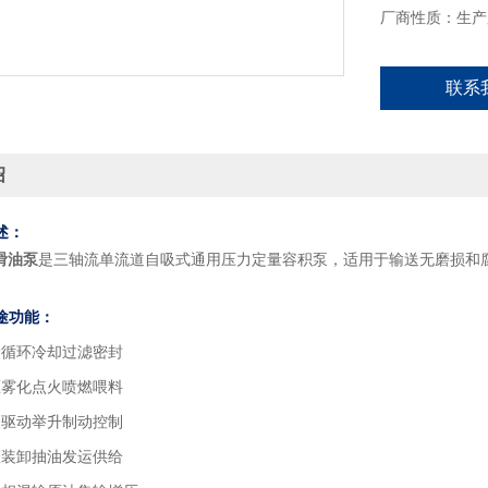
厂商性质：生产
联系
绍
述：
滑油泵
是三轴流单流道自吸式通用压力定量容积泵，适用于输送无磨损和
途功能：
滑循环冷却过滤密封
压雾化点火喷燃喂料
验驱动举升制动控制
灌装卸抽油发运供给