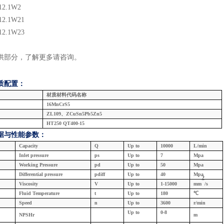
12.1
W2
12.1
W2
1
12.1
W2
3
供部分，了解更多请咨询
。
质配置：
材质材料代码名称
16MnCrS5
ZL109、ZCuSn5Pb5Zn5
HT250 QT400-15
据与
性能参数：
Capacity
Q
U
p
to
10000
L/min
Inlet
pressure
ps
U
p
to
7
Mpa
W
orking
Pressure
pd
U
p
to
5
0
Mpa
Differential pressure
pdiff
U
p
to
4
0
Mpa
2
Viscosity
V
U
p
to
1
-15
000
mm
/s
F
luid
Temperature
t
U
p
to
1
8
0
℃
Speed
n
U
p
to
3
600
r/min
U
p
to
0
-
8
NPSHr
m