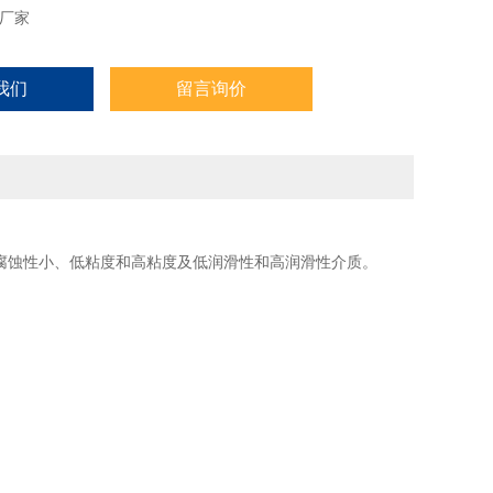
厂家
我们
留言询价
腐蚀性小、低粘度和高粘度及低润滑性和高润滑性介质。