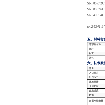
SNF
80
R
42
U
SNF
80
R
46
U
SNF
40
R
54
U
……
此处型号提
五、材料
材
零部件名称
螺杆
衬套
泵体
六、技术数
流量
入口压力
出口压力
压差压降
介质粘度
介质温度
转速
必需汽蚀余量