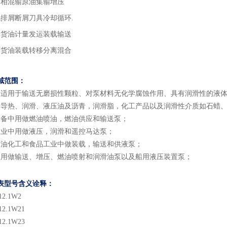
多相混输原油集输增压
洗排屑断屑刀具冷却循环.
舱货油计量发运装载输送
离货油装载转移分离混合
域
范围
：
泵适用于输送无磨损性颗粒、对泵材料无化学腐蚀作用、具有润滑性的液
括导热、润滑、液压油及沥青，润滑脂，化工产品以及润滑性介质如石蜡
设备中用做燃油喷油，燃油供应和输送泵；
工业中用做液压，润滑和遥控马达泵；
石油化工和食品工业中做装载，输送和供液泵；
上用做输送、增压、燃油喷射和润滑油泵以及船用液压装置泵；
表型号含义
诠释：
12.1
W2
12.1
W2
1
12.1
W2
3