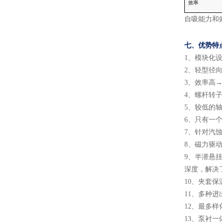
效率
自吸能力和
七、
优势特
1
、
模块化
2
、
轻型径
3
、
效率高
→
4
、
螺杆转
5
、
较低的
6
、
只有一
7
、
针对汽
8
、
磁力驱
9
、
半潜悬
深度，解决
10
、
夹套保
11
、
多种进
12
、
最多样
13
、
泵衬一