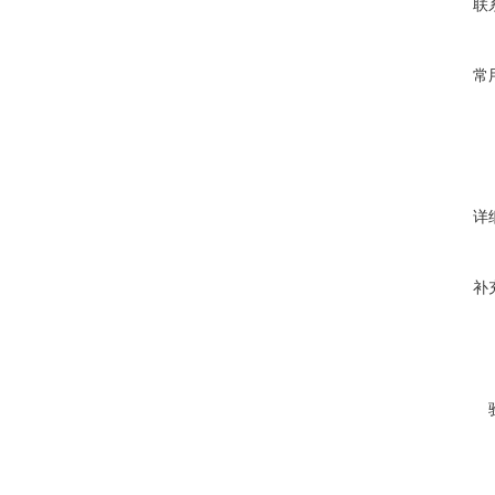
联
常
详
补