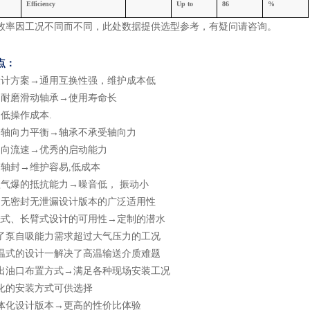
Efficiency
U
p
to
8
6
%
效率因工况不同而不同，此处数据提供选型参考，有疑问请咨询
。
点：
设计方案
→通用互换性强，维护成本低
向耐磨滑动轴承
→使用寿命长
低操作成本.
子轴向力平衡
→轴承不承受轴向力
轴向流速
→优秀的启动能力
个轴封
→维护容易,低成本
蚀气爆的抵抗能力
→噪音低， 振动小
动无密封无泄漏设计版本的广泛适用性
挂式、长臂式设计的可用性
→定制的潜水
了泵自吸能力需求超过大气压力的工况
温式的设计一解决了高温输送介质难题
出油口布置方式
→满足各种现场安装工况
化的安装方式可供选择
体化设计版本
→更高的性价比体验