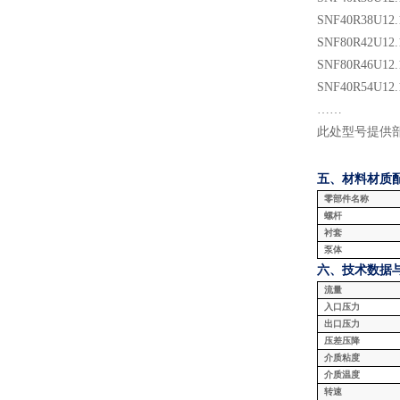
SNF
40
R38U
12.
SNF
80
R
42
U
12.
SNF
80
R
46
U
12.
SNF
40
R
54
U
12.
……
此处型号提供
五、材料
材质
零部件名称
螺杆
衬套
泵体
六、技术数据
流量
入口压力
出口压力
压差压降
介质粘度
介质温度
转速