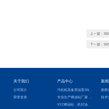
上一篇：
S
下一篇：
S
关于我们
产品中心
新闻
公司简介
汽轮机高备用油泵SNH280R54E6.7高压螺杆泵
新闻
荣誉资质
专业生产稀油站厂家 XYZ-G 稀油润滑装置
技术
XYZ稀油站，机封油站，润滑站，恒压冲洗站