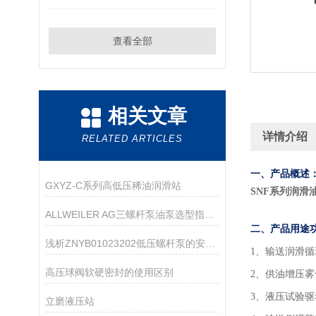
查看全部
相关文章
详情介绍
RELATED ARTICLES
一、产品概述
GXYZ-C系列高低压稀油润滑站
SNF系列润滑
ALLWEILER AG三螺杆泵油泵选型指南：粘度、压力、流量怎么匹配？
二、产品用途
浅析ZNYB01023202低压螺杆泵的安装注意事项
1
、输送润滑循
高压球阀软硬密封的使用区别
2、供油增压
3、液压试验
立磨液压站