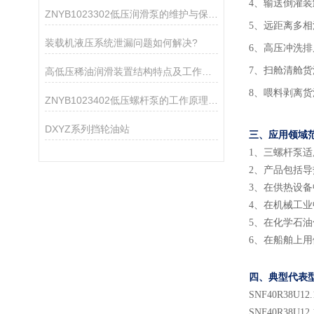
4、输送倒灌
ZNYB1023302低压润滑泵的维护与保养指南
5、远距离多
装载机液压系统泄漏问题如何解决?
6、高压冲洗排
7、扫舱清舱
高低压稀油润滑装置结构特点及工作原理
8、喂料剥离
ZNYB1023402低压螺杆泵的工作原理与性能特点
DXYZ系列挡轮油站
三、应用领域
1
、
三螺杆泵适
2
、
产品包括导
3
、
在供热设备
4
、
在机械工业
5
、
在化学石油
6
、
在船舶上用
四、典型代表
SNF
40
R38U
12.
SNF
40
R38U
12.