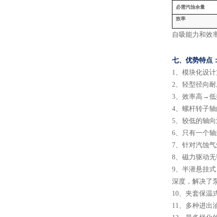
必需汽蚀余量
效率
自吸能力和效
七、
优势特点
1
、
模块化设计
2
、
轻型径向耐
3
、
效率高
→低
4
、
螺杆转子轴
5
、
较低的轴向
6
、
只有一个轴
7
、
针对汽蚀气
8
、
磁力驱动无
9
、
半潜悬挂式
深度，解决了
10
、
夹套保温
11
、
多种进出