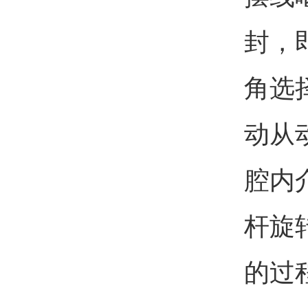
封，
角选
动从
腔内
杆旋
的过