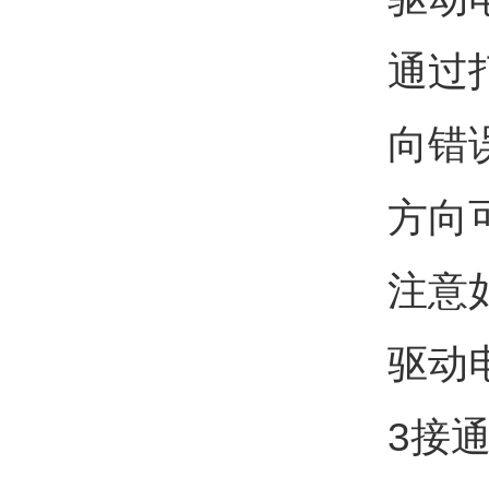
通过
向错
方向
注意
驱动
3接