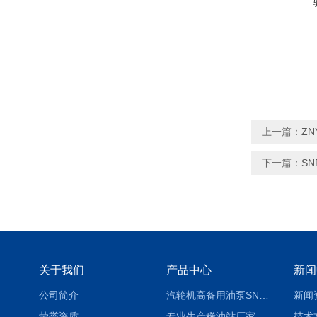
上一篇：
ZN
下一篇：
S
关于我们
产品中心
新闻
公司简介
汽轮机高备用油泵SNH280R54E6.7高压螺杆泵
新闻
荣誉资质
专业生产稀油站厂家 XYZ-G 稀油润滑装置
技术