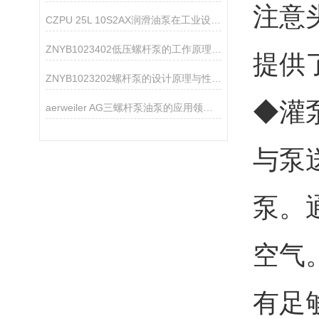
注意
CZPU 25L 10S2AX润滑油泵在工业设备中的作用
ZNYB1023402低压螺杆泵的工作原理与性能特点
提供
ZNYB1023202螺杆泵的设计原理与性能分析
◆灌
aerweiler AG三螺杆泵油泵的应用领域分析
与泵
泵。
空气
有足