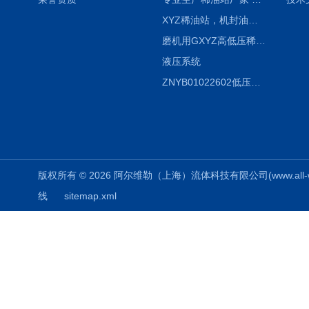
XYZ稀油站，机封油站，润滑站，恒压冲洗站
磨机用GXYZ高低压稀油站，静压油润滑系统
液压系统
ZNYB01022602低压螺杆泵
版权所有 © 2026 阿尔维勒（上海）流体科技有限公司(www.all-weiler
线
sitemap.xml