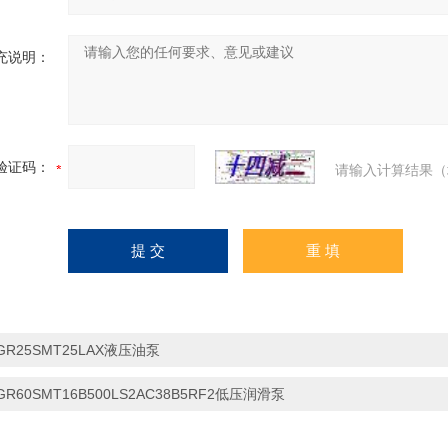
充说明：
验证码：
请输入计算结果（
GR25SMT25LAX液压油泵
GR60SMT16B500LS2AC38B5RF2低压润滑泵