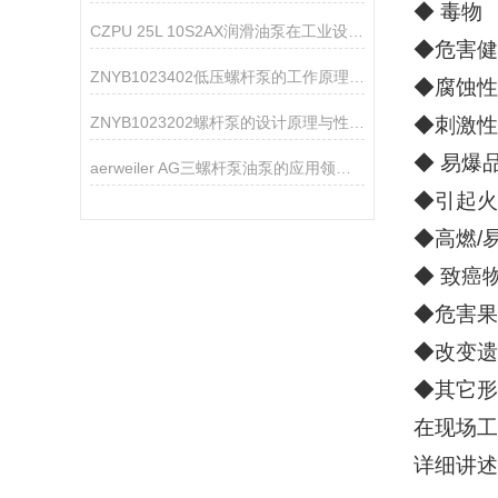
◆ 毒物
CZPU 25L 10S2AX润滑油泵在工业设备中的作用
◆危害健
ZNYB1023402低压螺杆泵的工作原理与性能特点
◆腐蚀性
ZNYB1023202螺杆泵的设计原理与性能分析
◆刺激性
◆ 易爆
aerweiler AG三螺杆泵油泵的应用领域分析
◆引起火
◆高燃/
◆ 致癌
◆危害果
◆改变遗
◆其它形
在现场工
详细讲述