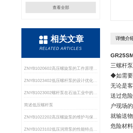
查看全部
相关文章
详情介
RELATED ARTICLES
GR25S
三螺杆泵
ZNYB1020602高压螺旋泵的工作原理与应用领域
◆如需要
ZNYB1023402低压螺杆泵的设计优化与改进
无论是客
ZNYB1023002螺杆泵在石油工业中的应用
送过危险
简述低压螺杆泵
户现场的
就输送物
ZNYB1022202高压螺旋泵的维护与保养指南
危险材料
ZNYB1023102低压润滑泵的性能特点分析