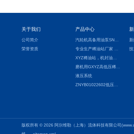
关于我们
产品中心
新
公司简介
汽轮机高备用油泵SNH280R54E6.7高压螺杆泵
新
荣誉资质
专业生产稀油站厂家 XYZ-G 稀油润滑装置
技
XYZ稀油站，机封油站，润滑站，恒压冲洗站
磨机用GXYZ高低压稀油站，静压油润滑系统
液压系统
ZNYB01022602低压螺杆泵
版权所有 © 2026 阿尔维勒（上海）流体科技有限公司(www.all-weil