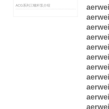
aerw
ACG系列三螺杆泵介绍
aerwe
aerw
aerw
aerwe
aerwe
aerwe
aerwe
aerwe
aerwe
aerwe