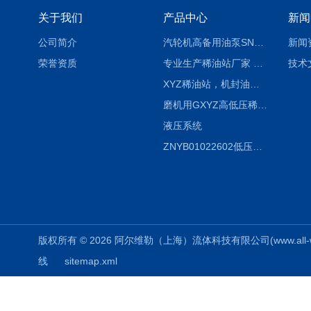
关于我们
产品中心
新闻
公司简介
汽轮机高备用油泵SNH280R54E6.7高压螺杆泵
新闻
荣誉资质
专业生产稀油站厂家 XYZ-G 稀油润滑装置
技术
XYZ稀油站，机封油站，润滑站，恒压冲洗站
磨机用GXYZ高低压稀油站，静压油润滑系统
液压系统
ZNYB01022602低压螺杆泵
版权所有 © 2026 阿尔维勒（上海）流体科技有限公司(www.all-weiler
线
sitemap.xml