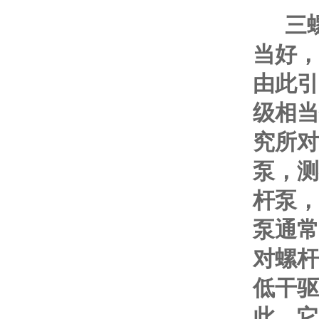
三螺
当好，
由此引
级相当
究所对
泵，测
杆泵，
泵通常
对螺杆
低干驱
此，它