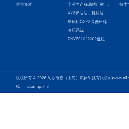
荣誉资质
专业生产稀油站厂家 XYZ-G 稀油润滑装置
技术
XYZ稀油站，机封油站，润滑站，恒压冲洗站
磨机用GXYZ高低压稀油站，静压油润滑系统
液压系统
ZNYB01022602低压螺杆泵
版权所有 © 2026 阿尔维勒（上海）流体科技有限公司(www.all-weiler
线
sitemap.xml