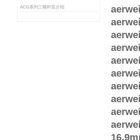
aerwe
ACG系列三螺杆泵介绍
aerwe
aerwe
aerwe
aerw
aerwe
aerwe
aerwe
aerw
aerw
16.9m