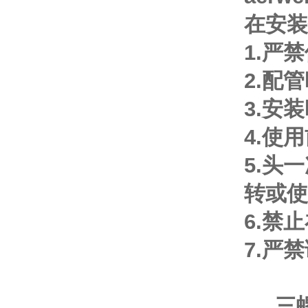
在安装
1.严
2.配
3.安
4.使
5.头
转或使
6.禁
7.严
三螺