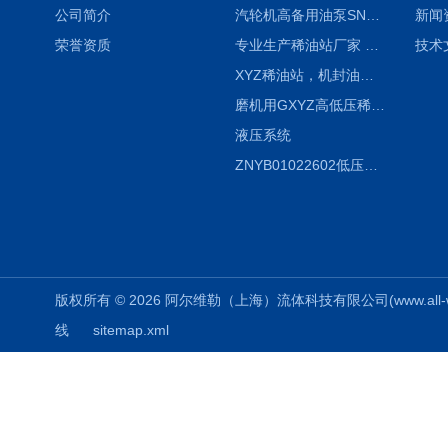
公司简介
汽轮机高备用油泵SNH280R54E6.7高压螺杆泵
新闻
荣誉资质
专业生产稀油站厂家 XYZ-G 稀油润滑装置
技术
XYZ稀油站，机封油站，润滑站，恒压冲洗站
磨机用GXYZ高低压稀油站，静压油润滑系统
液压系统
ZNYB01022602低压螺杆泵
版权所有 © 2026 阿尔维勒（上海）流体科技有限公司(www.all-weiler
线
sitemap.xml