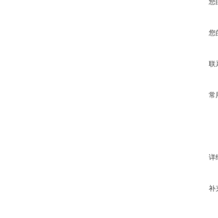
您
您
联
常
详
补