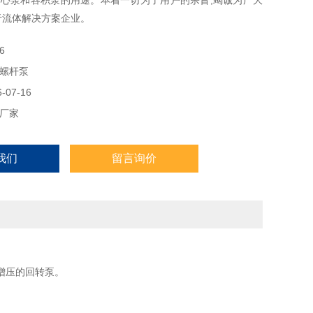
心泵和容积泵的用途。本着一切为了用户的宗旨,竭诚为广大
于流体解决方案企业。
6
螺杆泵
07-16
厂家
我们
留言询价
增压的回转泵。