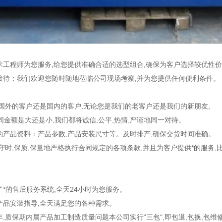
技术工程师为您服务,给您提供准确合适的选型组合,确保为客户选择较优性
察接待：我们欢迎您随时随地莅临公司现场考察,并为您提供任何便利条件。
您是国外的客户还是国内的客户,无论您是我们的老客户还是我们的新朋友,
同金额是大还是小,我们都将诚信,公平,热情,严谨地同一对待。
体的产品资料：产品参数,产品安装尺寸等。及时排产,确保交货时间准确。
证守时,保质,保量地严格执行合同规定的各项条款,并且为客户提供*的服务,
了*的售后服务系统,全天24小时为您服务。
生产品安装指导,全天满足您的各种需求。
年,质保期内属产品加工制造质量问题本公司实行“三包",即包退,包换,包维