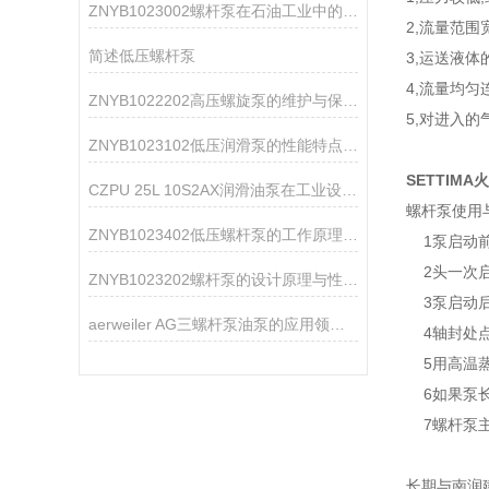
ZNYB1023002螺杆泵在石油工业中的应用
2,流量范围宽
简述低压螺杆泵
3,运送液
4,流量均匀
ZNYB1022202高压螺旋泵的维护与保养指南
5,对进入
ZNYB1023102低压润滑泵的性能特点分析
SETTIMA
CZPU 25L 10S2AX润滑油泵在工业设备中的作用
螺杆泵使用
ZNYB1023402低压螺杆泵的工作原理与性能特点
1泵启动前
2头一次启
ZNYB1023202螺杆泵的设计原理与性能分析
3泵启动后
aerweiler AG三螺杆泵油泵的应用领域分析
4轴封处点
5用高温蒸
6如果泵长
7螺杆泵主
长期与南润