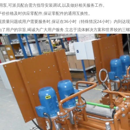
项目用泵,可派员配合需方指导安装调试,以及做好相关服务工作。
的平价价格及时供应零配件,保证零配件的通用互换性。
出现质量问题或用户需要服务时,保证在36小时（特殊情况24小时）内到达
切为了用户的宗旨,竭诚为广大用户服务.立志于流体解决方案和世界较的三