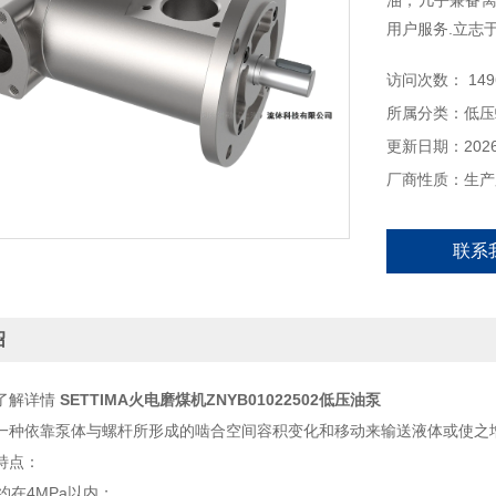
油，几乎兼备离
用户服务.立志
访问次数： 149
所属分类：低压
更新日期：2026-
厂商性质：生产
联系
绍
了解详情
SETTIMA火电磨煤机ZNYB01022502低压油泵
一种依靠泵体与螺杆所形成的啮合空间容积变化和移动来输送液体或使之
特点：
,约在4MPa以内；