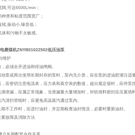
阔,可达6500L/min；
体的种类和粘度范围宽广；
连续,振动小,噪音低；
的气体和污物不太敏感。
火电磨煤机ZNYB01022502低压油泵
与维护
，必须全开进油和排油闸阀。
动泵或再次使用长期封存的泵时，泵内无介质，应在泵的进油腔灌注适
，应密切注意电流表，压力表和真空表的数值，超出规定值时，应停泵
滴泄漏，应属正常现象，当泄漏量大量增加时，对软填料密封应压紧填
汽清扫管线时，应避免高温蒸汽通过泵内。
期不工作时，应进行油封，并定期检查油封情况，必要时重新油封。
要故障及消除方法
建立长期配套合作关系。