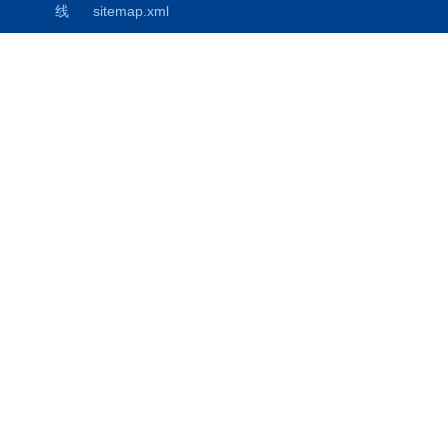
线
sitemap.xml