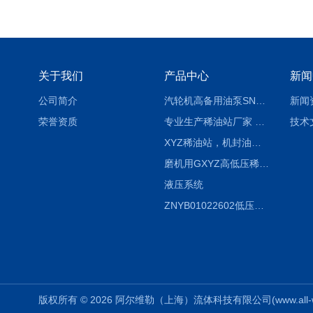
关于我们
产品中心
新闻
公司简介
汽轮机高备用油泵SNH280R54E6.7高压螺杆泵
新闻
荣誉资质
专业生产稀油站厂家 XYZ-G 稀油润滑装置
技术
XYZ稀油站，机封油站，润滑站，恒压冲洗站
磨机用GXYZ高低压稀油站，静压油润滑系统
液压系统
ZNYB01022602低压螺杆泵
版权所有 © 2026 阿尔维勒（上海）流体科技有限公司(www.all-weiler