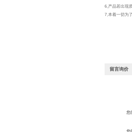
6,产品若出现
7,本着一切为
留言询价
您
您