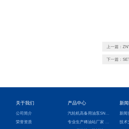
上一篇：
ZN
下一篇：
SE
关于我们
产品中心
新闻
公司简介
汽轮机高备用油泵SNH280R54E6.7高压螺杆泵
新闻
荣誉资质
专业生产稀油站厂家 XYZ-G 稀油润滑装置
技术