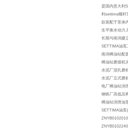
是国内意大利S
利settim
款装配于泵体
生平衡水动力
长期与南润建
SETTIMA油
南润稀油站配
稀油站磨煤机
水泥厂混扎磨
水泥厂立式磨
电厂稀油站润
钢铁厂高低压
稀油站润滑油
SETTIMA油
ZNYB01020
ZNYB01022