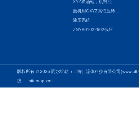
XYZ稀油站，机封油站，润滑站，恒压冲洗站
磨机用GXYZ高低压稀油站，静压油润滑系统
液压系统
ZNYB01022602低压螺杆泵
版权所有 © 2026 阿尔维勒（上海）流体科技有限公司(www.all-weiler
线
sitemap.xml