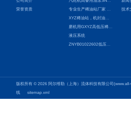
公司简介
汽轮机高备用油泵SNH280R54E6.7高压螺杆泵
新闻
荣誉资质
专业生产稀油站厂家 XYZ-G 稀油润滑装置
技术
XYZ稀油站，机封油站，润滑站，恒压冲洗站
磨机用GXYZ高低压稀油站，静压油润滑系统
液压系统
ZNYB01022602低压螺杆泵
版权所有 © 2026 阿尔维勒（上海）流体科技有限公司(www.all-weiler
线
sitemap.xml