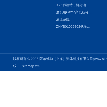
XYZ稀油站，机封油站，润滑站，恒压冲洗站
磨机用GXYZ高低压稀油站，静压油润滑系统
液压系统
ZNYB01022602低压螺杆泵
版权所有 © 2026 阿尔维勒（上海）流体科技有限公司(www.all-weiler
线
sitemap.xml