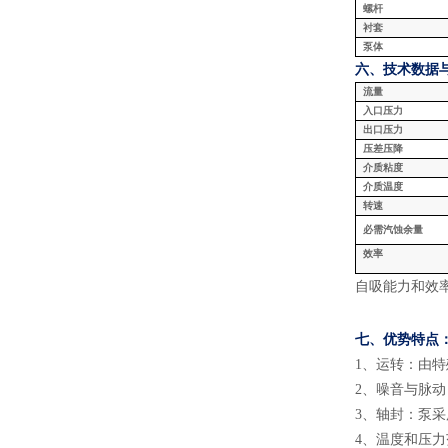
螺杆
衬套
泵体
六、技术数据
流量
入口压力
出口压力
压差压降
介质粘度
介质温度
转速
必需汽蚀余量
效率
自吸能力和效
七、
优势特点
1
、
运转
：
由特
2
、
噪音
与
脉动
3
、
轴封
：
泵采
4
、
温度和压力