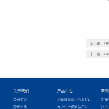
上一篇：
TR
下一篇：
TR
关于我们
产品中心
新闻
公司简介
汽轮机高备用油泵SNH280R54E6.7高压螺杆泵
新闻
荣誉资质
专业生产稀油站厂家 XYZ-G 稀油润滑装置
技术