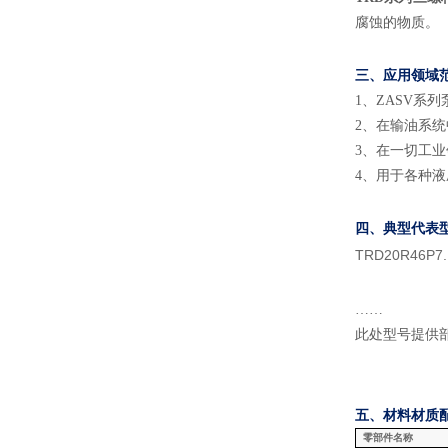
腐蚀的物质。
三、应用领域
1
、
ZASV
系列
2
、
在输油系统
3
、
在一切工业
4
、
用于各种液
四、典型代表
TRD20R46P7
……
此处型号提供
五、材料
材质
零部件名称