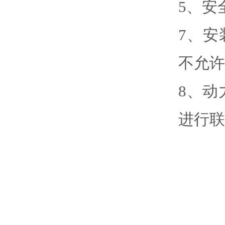
5
、
安
7
、
安
不允许
8
、
动
进行联