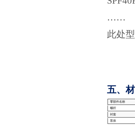
SPF
40
……
此处型
五、材
零部件名称
螺杆
衬套
泵体