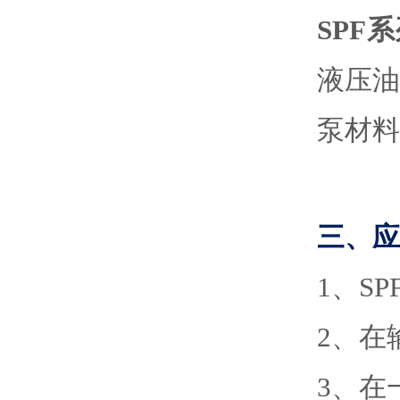
SPF系
液压
泵材料
三、应
1
、
S
2
、
在
3
、
在