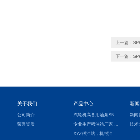
上一篇：
SP
下一篇：
SP
关于我们
产品中心
新闻
公司简介
汽轮机高备用油泵SNH280R54E6.7高压螺杆泵
新闻
荣誉资质
专业生产稀油站厂家 XYZ-G 稀油润滑装置
技术
XYZ稀油站，机封油站，润滑站，恒压冲洗站