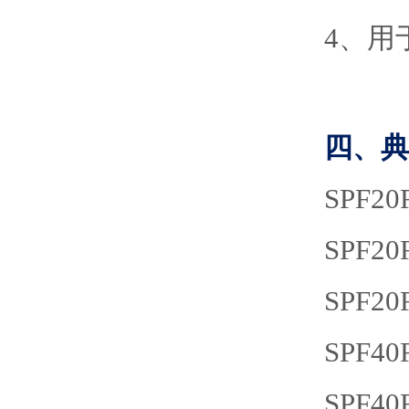
4
、
用
四、典
SPF
20
SPF
20
SPF
20
SPF
40
SPF
40