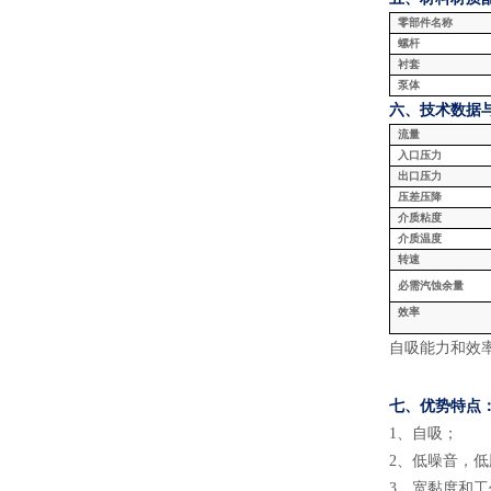
零部件名称
螺杆
衬套
泵体
六、技术数据
流量
入口压力
出口压力
压差压降
介质粘度
介质温度
转速
必需汽蚀余量
效率
自吸能力和效
七、
优势特点
1
、
自吸
；
2
、
低噪音，低
3
、
宽黏度和工