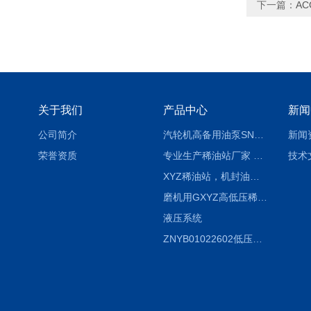
下一篇：
AC
关于我们
产品中心
新闻
公司简介
汽轮机高备用油泵SNH280R54E6.7高压螺杆泵
新闻
荣誉资质
专业生产稀油站厂家 XYZ-G 稀油润滑装置
技术
XYZ稀油站，机封油站，润滑站，恒压冲洗站
磨机用GXYZ高低压稀油站，静压油润滑系统
液压系统
ZNYB01022602低压螺杆泵