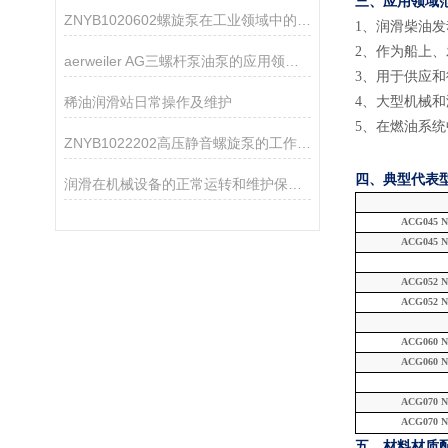
三、应用领域
ZNYB1020602螺旋泵在工业领域中的应用
1
、
润滑柴油发
2
、
作为船上、
aerweiler AG三螺杆泵油泵的应用领域分析
3
、
用于供应和
稀油润滑站日常操作及维护
4
、
大型机械和
5
、
在燃油系统
ZNYB1022202高压静音螺旋泵的工作原理
四、典型代表
润滑在机械设备的正常运转和维护保养中起着重要的作用
ACG045 N
ACG045 N
ACG052 N
ACG052 N
ACG060 N
ACG060 N
ACG070 N
ACG070 N
五、材料
材质