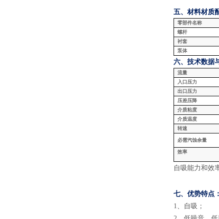
五、材料
材质
零部件名称
螺杆
衬套
泵体
六、技术数据
流量
入口压力
出口压力
压差压降
介质粘度
介质温度
转速
必需汽蚀余量
效率
自吸能力和效
七、
优势特点
1
、
自吸
；
2
、
低噪音，低