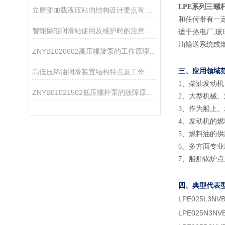
LPE系列三螺杆泵
立磨变加载液压站的结构设计要点有哪些？
和任何带有一
智能磨辊润滑站使用及维护时的注意事项介绍
适于热电厂
,
油输送系统或
ZNYB1020602高压螺旋泵的工作原理与应用领域
三、应用领域
高低压稀油润滑装置结构特点及工作原理
1
、
柴油发动机
ZNYB01021502低压螺杆泵的故障原因及解决方法
2
、
大型机械、
3
、
作为船上、
4
、
发动机的燃
5
、
燃料油的供
6
、
多方面专业
7
、
船舶锅炉点
四、典型代表
LPE025L3NV
LPE025N3NV