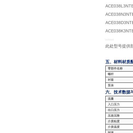
ACE038L3NT
ACE038N3NT
ACE038D3NT
ACE038K3NT
……
此处型号提供
五、材料
材质
零部件名称
螺杆
衬套
泵体
六、技术数据
流量
入口压力
出口压力
压差压降
介质粘度
介质温度
转速