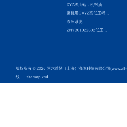
XYZ稀油站，机封油站，润滑站，恒压冲洗站
磨机用GXYZ高低压稀油站，静压油润滑系统
液压系统
ZNYB01022602低压螺杆泵
版权所有 © 2026 阿尔维勒（上海）流体科技有限公司(www.all-weiler
线
sitemap.xml