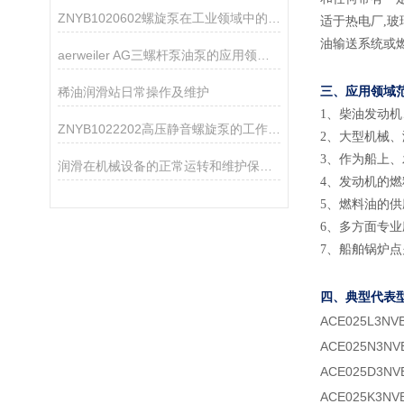
ZNYB1020602螺旋泵在工业领域中的应用
适于热电厂
,
油输送系统或
aerweiler AG三螺杆泵油泵的应用领域分析
稀油润滑站日常操作及维护
三、应用领域
1
、
柴油发动机
ZNYB1022202高压静音螺旋泵的工作原理
2
、
大型机械、
3
、
作为船上、
润滑在机械设备的正常运转和维护保养中起着重要的作用
4
、
发动机的燃
5
、
燃料油的供
6
、
多方面专业
7
、
船舶锅炉点
四、典型代表
ACE025L3NV
ACE025N3NV
ACE025D3NV
ACE025K3NV