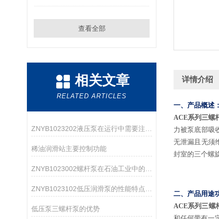
查看全部
相关文章
详情介绍
RELATED ARTICLES
一、产品概述
ACE系列三螺杆泵
ZNYB1023202液压泵在运行中需要注意哪些事项？
力被泵底部吸
无泄漏且无须
稀油润滑站主要控制功能
封室的三个螺
ZNYB1023002螺杆泵在石油工业中的应用
ZNYB1023102低压润滑泵的性能特点分析
二、产品用途
ACE系列三螺杆泵
低压泵三螺杆泵的优势
和任何带有一