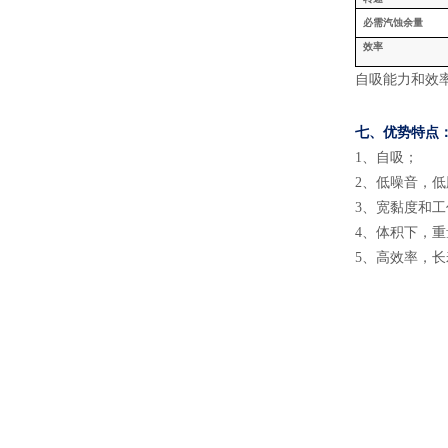
必需汽蚀余量
效率
自吸能力和效
七、
优势特点
1
、
自吸
；
2
、
低噪音，低
3
、
宽黏度和工
4
、
体积下，重
5
、
高效率，长