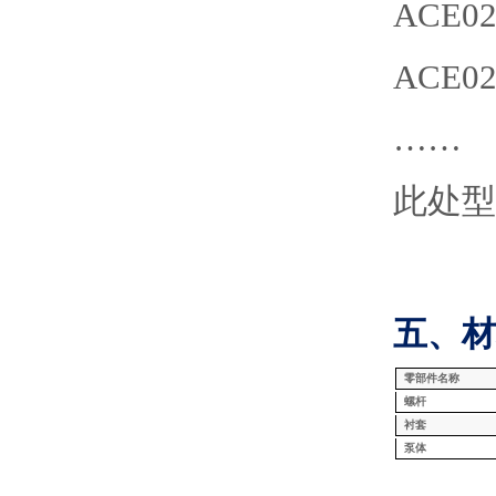
AC
ACE0
……
此处型
五、材
零部件名称
螺杆
衬套
泵体