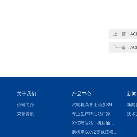
上一篇：
A
下一篇：
A
关于我们
产品中心
新闻
公司简介
汽轮机高备用油泵SNH280R54E6.7高压螺杆泵
新闻
荣誉资质
专业生产稀油站厂家 XYZ-G 稀油润滑装置
技术
XYZ稀油站，机封油站，润滑站，恒压冲洗站
磨机用GXYZ高低压稀油站，静压油润滑系统