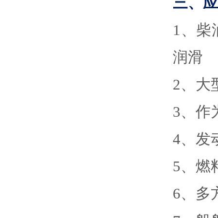
三、应
1
、
柴
润滑
2
、
大
3
、
作
4
、
发
5
、
燃
6
、
多