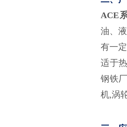
AC
E
油、
有一定
适于
钢铁厂
机,涡