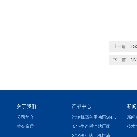
上一篇：
3
下一篇：
3
关于我们
产品中心
新闻
公司简介
汽轮机高备用油泵SNH280R54E6.7高压螺杆泵
新闻
荣誉资质
专业生产稀油站厂家 XYZ-G 稀油润滑装置
技术
XYZ稀油站，机封油站，润滑站，恒压冲洗站