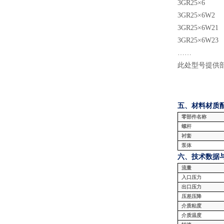
3GR25×6
3GR25×6W2
3GR25×6W21
3GR25×6W23
……
此处型号提供
五、材料
材质
零部件名称
螺杆
衬套
泵体
六、技术数据
流量
入口压力
出口压力
压差压降
介质粘度
介质温度