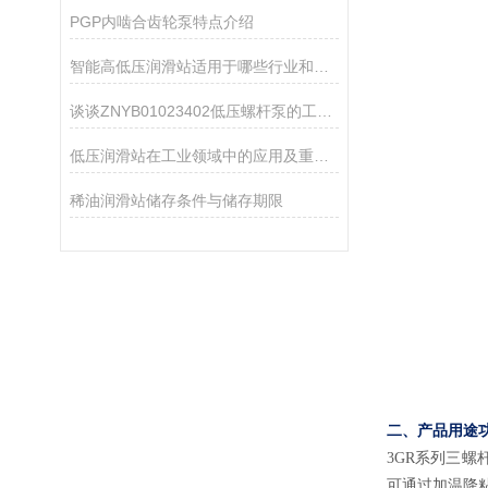
PGP内啮合齿轮泵特点介绍
智能高低压润滑站适用于哪些行业和设备？
谈谈ZNYB01023402低压螺杆泵的工作原理及应用
低压润滑站在工业领域中的应用及重要性
稀油润滑站储存条件与储存期限
二、产品用途
3
GR系列
三螺
可通过加温降粘后