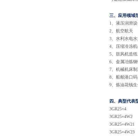
三、应用领域
1
、
液压润滑设
2
、
航空航天
3
、
水利水电水
4
、
压缩冷冻机
5
、
鼓风机造纸
6
、
金属冶炼钢
7
、
机械机床制
8
、
船舶港口码
9
、
炼油花钱生
四、典型代表
3GR25×4
3GR25×4W2
3GR25×4W21
3GR25×4W23