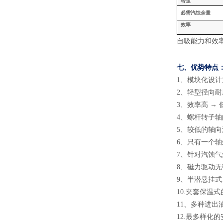
转速
必需汽蚀余量
效率
自吸能力和效
七、
优势特点
1
、
模块化设计
2
、
轻型径向耐
3
、
效率高
→ 
4
、
螺杆转子轴
5
、
较低的轴向
6
、
只有一个轴
7
、
针对汽蚀气
8
、
磁力驱动无
9
、
半潜悬挂式
10.
夹套保温式
11
、
多种进出
12.
最多样化的