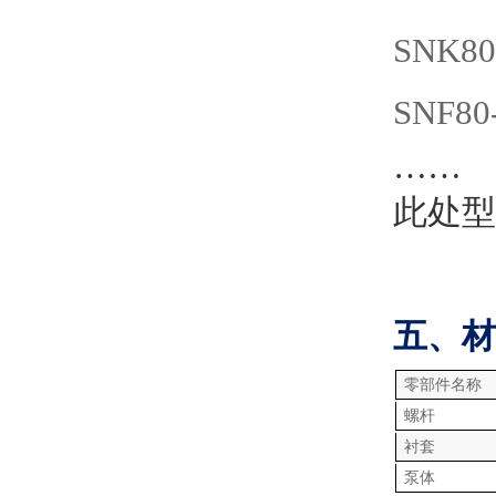
SNK80
SNF80
……
此处型
五、材
零部件名称
螺杆
衬套
泵体