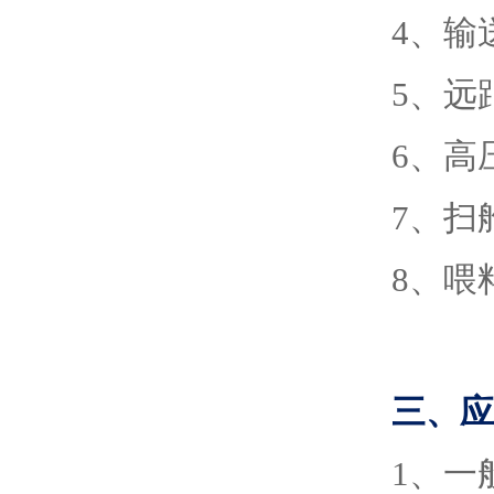
4、输
5、远
6、高
7、扫
8、喂
三、应
1、一