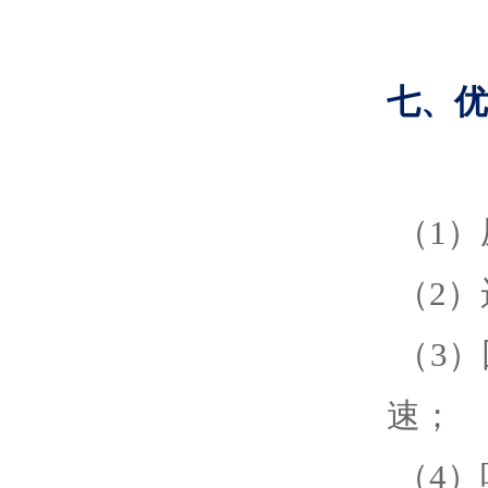
七、优
（1）
（2）
（3
速；
（4）