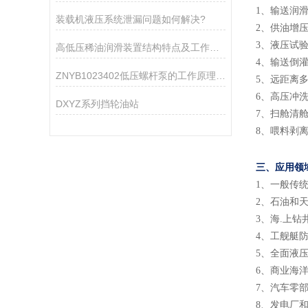
1、输送润
装载机液压系统泄漏问题如何解决?
2、供油增
3、液压试
高低压稀油润滑装置结构特点及工作原理
4、输送倒
ZNYB1023402低压螺杆泵的工作原理与性能特点
5、远距离
6、高压冲
DXYZ系列挡轮油站
7、扫舱清
8、喂料剥
三、应用领
1、一般传
2、石油和
3、海.上
4、工舰艇
5、全面液
6、商业海
7、汽车零
8、发电厂