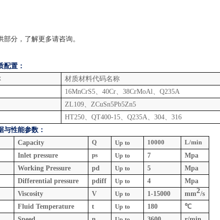
供部分，了解更多请咨询
。
质配置：
称
材质材料代码名称
16MnCrS5、40Cr、38CrMoAl、Q235A
ZL109、ZCuSn5Pb5Zn5
HT250、QT400-15、Q235A、304、316
据与性能参数：
Q
10000
L/min
Capacity
Up
to
ps
Inlet pressure
Up
to
7
Mpa
Working Pressure
pd
Up
to
5
Mpa
Differential pressure
pdiff
Up
to
4
Mpa
2
Viscosity
V
Up
to
1-15000
mm
/s
Fluid Temperature
t
Up
to
180
℃
Speed
n
Up
to
3600
r/min