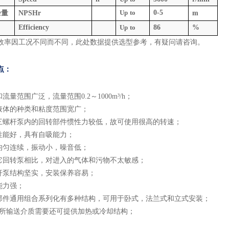
Up
to
0-5
余量
NPSHr
m
Efficiency
Up
to
86
%
效率因工况不同而不同，此处数据提供选型参考，有疑问请咨询。
点：
流量范围广泛，流量范围0.2～1000m³/h；
液体的种类和粘度范围宽广；
三螺杆泵内的回转部件惯性力较低，故可使用很高的转速；
性能好，具有自吸能力；
均匀连续，振动小，噪音低；
它回转泵相比，对进入的气体和污物不太敏感；
杆泵结构坚实，安装保养容易；
能力强；
部件通用组合系列化有多种结构，可用于卧式，法兰式和立式安装；
据所输送介质需要还可提供加热或冷却结构；