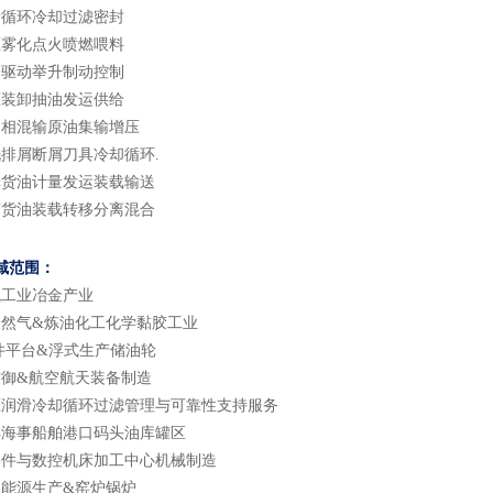
滑循环冷却过滤密封
压雾化点火喷燃喂料
验驱动举升制动控制
灌装卸抽油发运供给
多相混输原油集输增压
洗排屑断屑刀具冷却循环.
舱货油计量发运装载输送
离货油装载转移分离混合
域范围：
统工业冶金产业
天然气&炼油化工化学黏胶工业
钻井平台&浮式生产储油轮
防御&航空航天装备制造
压润滑冷却循环过滤管理与可靠性支持服务
洋海事船舶港口码头油库罐区
部件与数控机床加工中心机械制造
和能源生产&窑炉锅炉