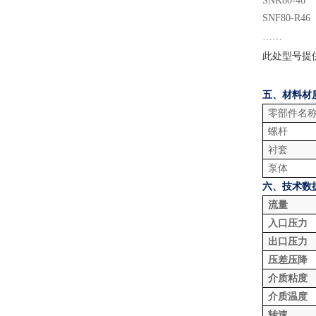
SNK80-46
SNF80-R46
……
此处型号提
五、材料材
零部件名
螺杆
衬套
泵体
六、技术数
流量
入口压力
出口压力
压差压降
介质粘度
介质温度
转速