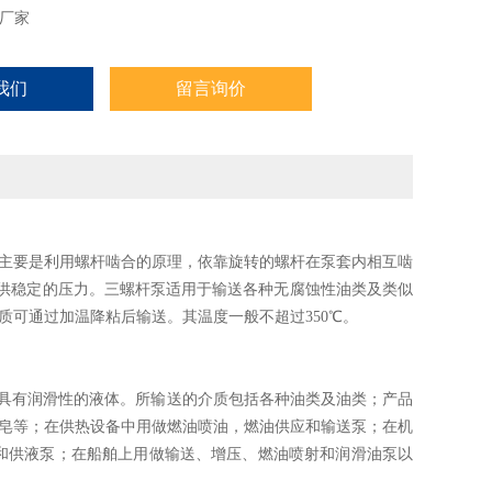
厂家
我们
留言询价
主要是利用螺杆啮合的原理，依靠旋转的螺杆在泵套内相互啮
供稳定的压力。三螺杆泵适用于输送各种无腐蚀性油类及类似
粘度介质可通过加温降粘后输送。其温度一般不超过350℃。
具有润滑性的液体。所输送的介质包括各种油类及油类；产品
肥皂等；在供热设备中用做燃油喷油，燃油供应和输送泵；在机
送和供液泵；在船舶上用做输送、增压、燃油喷射和润滑油泵以