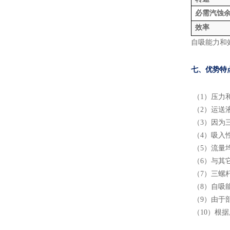
必需汽蚀
效率
自吸能力和
七、优势特
（1）压力和
（2）运送
（3）因为
（4）吸入
（5）流量
（6）与其
（7）三螺
（8）自吸
（9）由于
（10）根