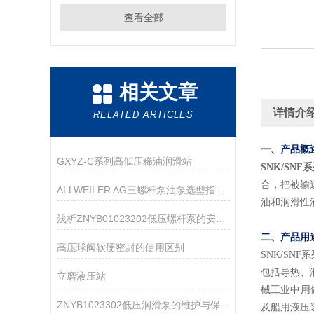
查看全部
相关文章
详情介
RELATED ARTICLES
一、产品概
GXYZ-C系列高低压稀油润滑站
SNK/SN
合，把被输
ALLWEILER AG三螺杆泵油泵选型指南：粘度、压力、流量怎么匹配？
油和润滑性液
浅析ZNYB01023202低压螺杆泵的安装注意事项
二、产品用
高压球阀软硬密封的使用区别
SNK/SNF
包括导热、
立磨液压站
械工业中用
ZNYB1023302低压润滑泵的维护与保养指南
及船用液压