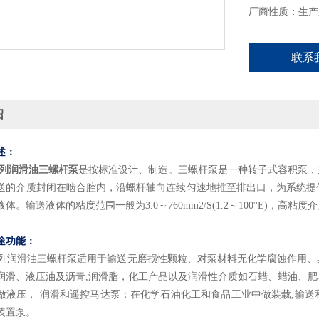
厂商性质：生产
联系
绍
述：
F系列润滑油三螺杆泵
是按标准设计、制造。三螺杆泵是一种转子式容积泵，
送的介质封闭在啮合腔内，沿螺杆轴向连续匀速地推至排出口，为系统提
体。输送液体的粘度范围一般为3.0～760mm2/S(1.2～100°E)，高
途功能：
系列
润滑油三螺杆泵适用于输送无磨损性颗粒、对泵材料无化学腐蚀作用、
润滑、液压油及沥青,润滑脂，化工产品以及润滑性介质如石蜡、蜡油、
做液压， 润滑和遥控马达泵；在化学石油化工和食品工业中做装载,输
装置泵。