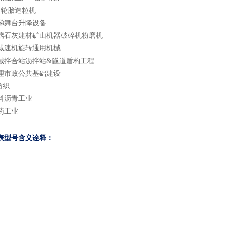
料轮胎造粒机
电梯舞台升降设备
玻璃石灰建材矿山机器破碎机粉磨机
箱减速机旋转通用机械
机械拌合站沥拌站&隧道盾构工程
处理市政公共基础建设
纺织
涂料沥青工业
药工业
表型号含义诠释：