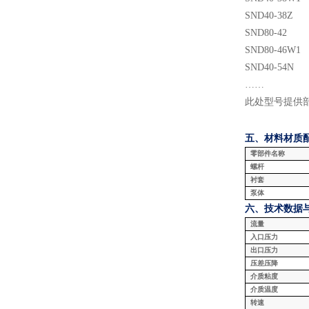
SND
40
-38Z
SND
80
-
42
SND
80
-
46
W
1
SND
40
-
54N
……
此处型号提供
五、材料
材质
零部件名称
螺杆
衬套
泵体
六、技术数据
流量
入口压力
出口压力
压差压降
介质粘度
介质温度
转速