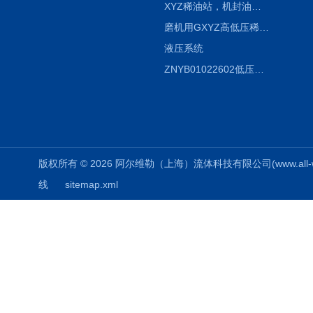
XYZ稀油站，机封油站，润滑站，恒压冲洗站
磨机用GXYZ高低压稀油站，静压油润滑系统
液压系统
ZNYB01022602低压螺杆泵
版权所有 © 2026 阿尔维勒（上海）流体科技有限公司(www.all-weiler
线
sitemap.xml