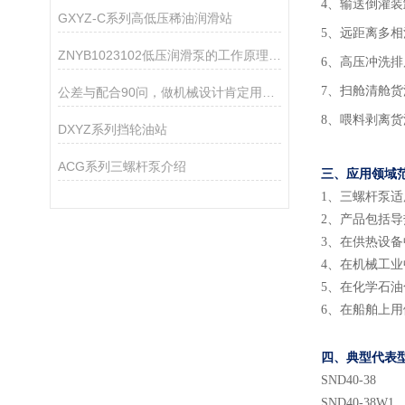
4、输送倒灌
GXYZ-C系列高低压稀油润滑站
5、远距离多
ZNYB1023102低压润滑泵的工作原理是什么？
6、高压冲洗排
7、扫舱清舱
公差与配合90问，做机械设计肯定用得着！
8、喂料剥离
DXYZ系列挡轮油站
ACG系列三螺杆泵介绍
三、应用领域
1
、
三螺杆泵适
2
、
产品包括导
3
、
在供热设备
4
、
在机械工业
5
、
在化学石油
6
、
在船舶上用
四、典型代表
SND
40
-38
SND
40
-38
W
1