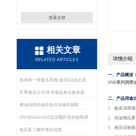
查看全部
相关文章
详情介绍
RELATED ARTICLES
一、产品概述
简单的一张液压系统(液压站)动态原理图,让你不再对液压原理一知半解
SND系列润滑
​常用液压公式/常用液压单位换算表
二、产品用途
稀油润滑站储存条件与储存期限
1
、输送润滑循
ZNYB01021502低压螺杆泵的故障原因及解决方法
2、供油增压
3、液压试验
低压泵三螺杆泵的优势