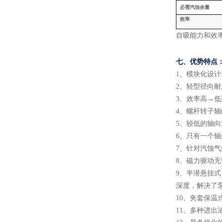
必需汽蚀余量
效率
自吸能力和效
七、
优势特点
1
、
模块化设计
2
、
轻型径向耐
3
、
效率高
→低
4
、
螺杆转子轴
5
、
较低的轴向
6
、
只有一个轴
7
、
针对汽蚀气
8
、
磁力驱动无
9
、
半潜悬挂式
深度，解决了
10
、
夹套保温
11
、
多种进出