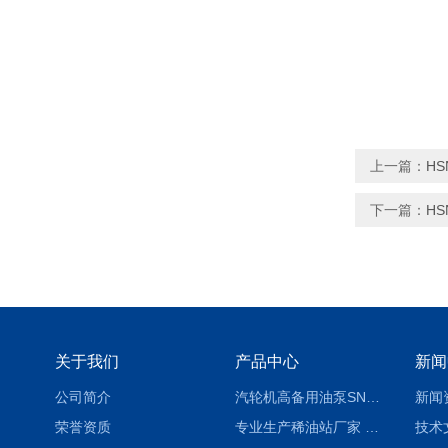
上一篇：
HS
下一篇：
HS
关于我们
产品中心
新闻
公司简介
汽轮机高备用油泵SNH280R54E6.7高压螺杆泵
新闻
荣誉资质
专业生产稀油站厂家 XYZ-G 稀油润滑装置
技术