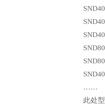
SND
40
SND
40
SND
40
SND
80
SND
80
SND
40
……
此处型