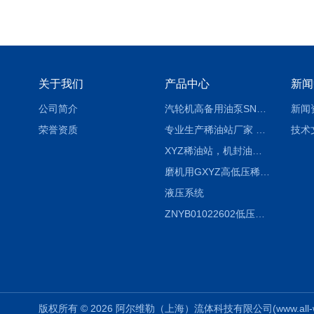
关于我们
产品中心
新闻
公司简介
汽轮机高备用油泵SNH280R54E6.7高压螺杆泵
新闻
荣誉资质
专业生产稀油站厂家 XYZ-G 稀油润滑装置
技术
XYZ稀油站，机封油站，润滑站，恒压冲洗站
磨机用GXYZ高低压稀油站，静压油润滑系统
液压系统
ZNYB01022602低压螺杆泵
版权所有 © 2026 阿尔维勒（上海）流体科技有限公司(www.all-weiler