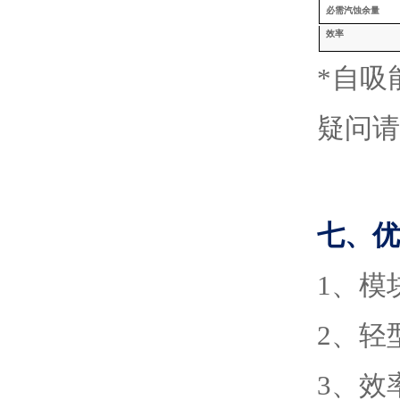
必需汽蚀余量
效率
*自
疑问请
七、
优
1
、
模
2
、
轻
3
、
效