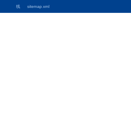
线
sitemap.xml