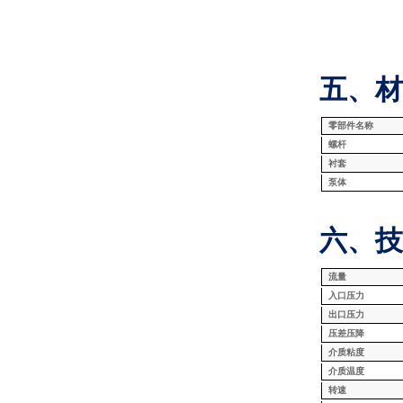
五、材
零部件名称
螺杆
衬套
泵体
六、技
流量
入口压力
出口压力
压差压降
介质粘度
介质温度
转速