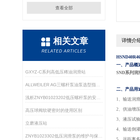
查看全部
相关文章
详情介
RELATED ARTICLES
HSND40
一、产品概
GXYZ-C系列高低压稀油润滑站
SND系列润
ALLWEILER AG三螺杆泵油泵选型指南：粘度、压力、流量怎么匹配？
二、产品用
浅析ZNYB01023202低压螺杆泵的安装注意事项
1
、输送润
2、供油增
高压球阀软硬密封的使用区别
3、液压试
立磨液压站
4、输送倒
ZNYB1023302低压润滑泵的维护与保养指南
5、远距离