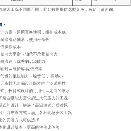
效率因工况不同而不同，此处数据提供选型参考，有疑问请咨询
。
点：
设计方案
→通用互换性强，维护成本低
向耐磨滑动轴承
→使用寿命长
低操作成本.
子轴向力平衡
→轴承不承受轴向力
轴向流速
→优秀的启动能力
个轴封
→维护容易,低成本
蚀气爆的抵抗能力
→噪音低， 振动小
动无密封无泄漏设计版本的广泛适用性
挂式、长臂式设计的可用性
→定制的潜水
了泵自吸能力需求超过大气压力的工况
温式的设计一解决了高温输送介质难题
出油口布置方式
→满足各种现场安装工况
化的安装方式可供选择
体化设计版本
→更高的性价比体验