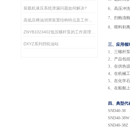
装载机液压系统泄漏问题如何解决?
6、高压冲
7、扫舱清
高低压稀油润滑装置结构特点及工作原理
8、喂料剥
ZNYB1023402低压螺杆泵的工作原理与性能特点
DXYZ系列挡轮油站
三、应用领
1
、
三螺杆
2
、
产品包
3
、
在供热
4
、
在机械
5
、
在化学
6
、
在船舶
四、典型代
SND
40
-38
SND
40
-38
W
SND
40
-38Z