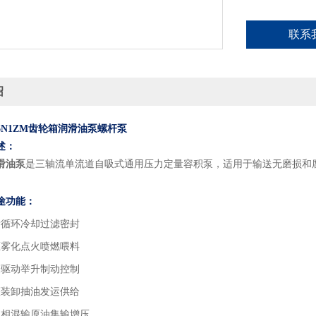
联系
绍
R46N1ZM齿轮箱润滑油泵螺杆泵
述：
滑油泵
是三轴流单流道自吸式通用压力定量容积泵，适用于输送无磨损和
途功能：
滑循环冷却过滤密封
压雾化点火喷燃喂料
验驱动举升制动控制
灌装卸抽油发运供给
多相混输原油集输增压