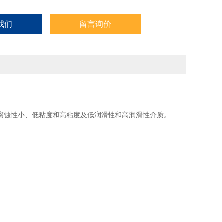
我们
留言询价
腐蚀性小、低粘度和高粘度及低润滑性和高润滑性介质。