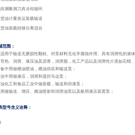
洗排屑断屑刀具冷却循环.
舱货油计量发运装载输送
离货油装载转移分离混合
域
范围
：
泵适用于输送无磨损性颗粒、对泵材料无化学腐蚀作用、具有润滑性的液
括导热、润滑、液压油及沥青，润滑脂，化工产品以及润滑性介质如石蜡
设备中用做燃油喷油，燃油供应和输送泵；
工业中用做液压，润滑和遥控马达泵；
石油化工和食品工业中做装载，输送和供液泵；
上用做输送、增压、燃油喷射和润滑油泵以及船用液压装置泵；
表型号含义
诠释：
1