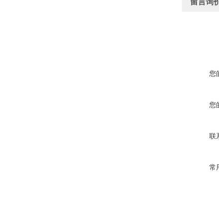
留言询
您
您
联
常