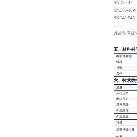
SND
80
-
42
SND
80
-
46
W
SND
40
-
54N
……
此处型号提
五、材料
材
零部件名称
螺杆
衬套
泵体
六、技术数
流量
入口压力
出口压力
压差压降
介质粘度
介质温度
转速
必需汽蚀余量
效率