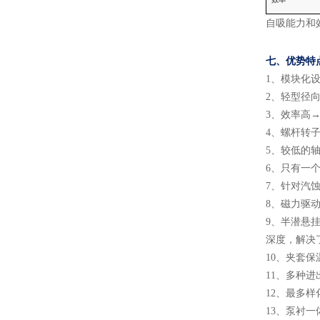
自吸能力和
七、
优势特
1
、
模块化
2
、
轻型径
3
、
效率高
→
4
、
螺杆转
5
、
较低的
6
、
只有一
7
、
针对汽
8
、
磁力驱
9
、
半潜悬
深度，解决
10
、
夹套保
11
、
多种进
12
、
最多样
13
、
泵衬一