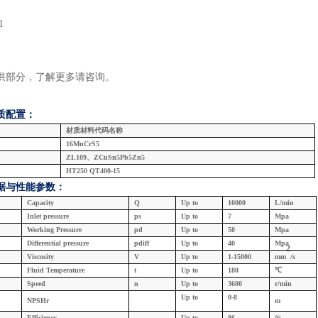
1
供部分，了解更多请咨询
。
质配置：
材质材料代码名称
16MnCrS5
ZL109、ZCuSn5Pb5Zn5
HT250 QT400-15
据与
性能参数：
Capacity
Q
U
p
to
10000
L/min
Inlet
pressure
ps
U
p
to
7
Mpa
W
orking
Pressure
pd
U
p
to
5
0
Mpa
Differential pressure
pdiff
U
p
to
4
0
Mpa
2
Viscosity
V
U
p
to
1
-15
000
mm
/s
F
luid
Temperature
t
U
p
to
1
8
0
℃
Speed
n
U
p
to
3
600
r/min
U
p
to
0
-
8
NPSHr
m
Efficiency
U
p
to
8
6
%