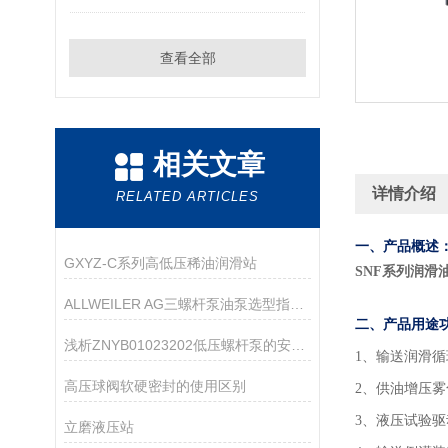
查看全部
相关文章
详情介绍
RELATED ARTICLES
一、产品概述
GXYZ-C系列高低压稀油润滑站
SNF系列润滑
ALLWEILER AG三螺杆泵油泵选型指南：粘度、压力、流量怎么匹配？
二、产品用途
浅析ZNYB01023202低压螺杆泵的安装注意事项
1
、输送润滑循
高压球阀软硬密封的使用区别
2、供油增压
3、液压试验
立磨液压站