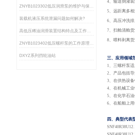
4、输送倒灌
ZNYB1023302低压润滑泵的维护与保养指南
5、远距离多
装载机液压系统泄漏问题如何解决?
6、高压冲洗排
7、扫舱清舱
高低压稀油润滑装置结构特点及工作原理
8、喂料剥离
ZNYB1023402低压螺杆泵的工作原理与性能特点
DXYZ系列挡轮油站
三、应用领域
1
、
三螺杆泵适
2
、
产品包括导
3
、
在供热设备
4
、
在机械工业
5
、
在化学石油
6
、
在船舶上用
四、典型代表
SNF
40
R38U
12.
SNF
40
R38U
12.