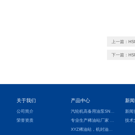
上一篇：
H
下一篇：
HS
关于我们
产品中心
新闻
公司简介
汽轮机高备用油泵SNH280R54E6.7高压螺杆泵
新闻
荣誉资质
专业生产稀油站厂家 XYZ-G 稀油润滑装置
技术
XYZ稀油站，机封油站，润滑站，恒压冲洗站