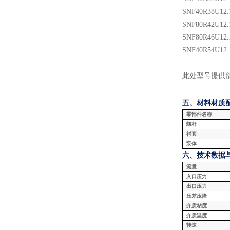
SNF
40
R38U
12.
SNF
80
R
42
U
12.
SNF
80
R
46
U
12.
SNF
40
R
54
U
12.
……
此处型号提供
五、材料
材质
零部件名称
螺杆
衬套
泵体
六、技术数据
流量
入口压力
出口压力
压差压降
介质粘度
介质温度
转速