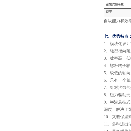
必需汽蚀余量
效率
自吸能力和效
七、
优势特点
1
、
模块化设计
2
、
轻型径向耐
3
、
效率高
→低
4
、
螺杆转子轴
5
、
较低的轴向
6
、
只有一个轴
7
、
针对汽蚀气
8
、
磁力驱动无
9
、
半潜悬挂式
深度，解决了
10
、
夹套保温
11
、
多种进出