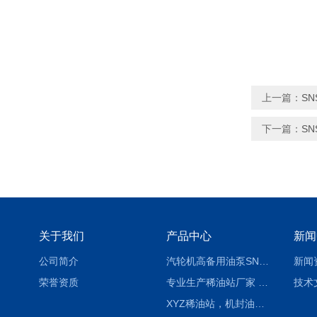
上一篇：
S
下一篇：
S
关于我们
产品中心
新闻
公司简介
汽轮机高备用油泵SNH280R54E6.7高压螺杆泵
新闻
荣誉资质
专业生产稀油站厂家 XYZ-G 稀油润滑装置
技术
XYZ稀油站，机封油站，润滑站，恒压冲洗站