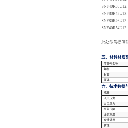
SNF
40
R38U
12.
SNF
80
R
42
U
12.
SNF
80
R
46
U
12.
SNF
40
R
54
U
12.
……
此处型号提供
五、材料
材质
零部件名称
螺杆
衬套
泵体
六、技术数据
流量
入口压力
出口压力
压差压降
介质粘度
介质温度
转速