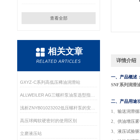
查看全部
相关文章
详情介绍
RELATED ARTICLES
一、产品概述
GXYZ-C系列高低压稀油润滑站
SNF系列润滑
ALLWEILER AG三螺杆泵油泵选型指南：粘度、压力、流量怎么匹配？
二、产品用途
浅析ZNYB01023202低压螺杆泵的安装注意事项
1
、输送润滑循
高压球阀软硬密封的使用区别
2、供油增压
3、液压试验
立磨液压站