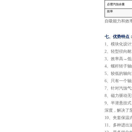
必需汽蚀余量
效率
自吸能力和效
七、
优势特点
1
、
模块化设计
2
、
轻型径向耐
3
、
效率高
→低
4
、
螺杆转子轴
5
、
较低的轴向
6
、
只有一个轴
7
、
针对汽蚀气
8
、
磁力驱动无
9
、
半潜悬挂式
深度，解决了
10
、
夹套保温
11
、
多种进出