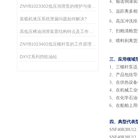
4、输送倒灌
ZNYB1023302低压润滑泵的维护与保养指南
5、远距离多
装载机液压系统泄漏问题如何解决?
6、高压冲洗排
7、扫舱清舱
高低压稀油润滑装置结构特点及工作原理
8、喂料剥离
ZNYB1023402低压螺杆泵的工作原理与性能特点
DXYZ系列挡轮油站
三、应用领域
1
、
三螺杆泵适
2
、
产品包括导
3
、
在供热设备
4
、
在机械工业
5
、
在化学石油
6
、
在船舶上用
四、典型代表
SNF
40
R38U
12.
SNF
40
R38U
12.