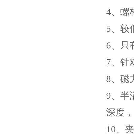
4
、
螺
5
、
较
6
、
只
7
、
针
8
、
磁
9
、
半
深度，
10
、