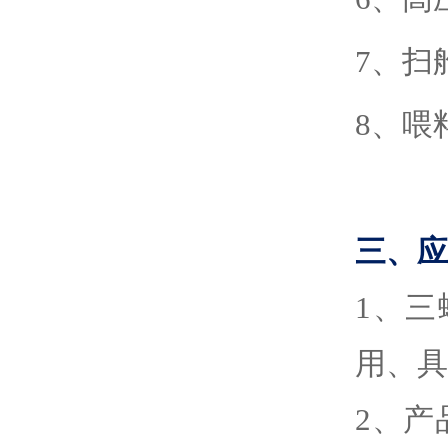
7、扫
8、喂
三、应
1
、
三
用、具
2
、
产