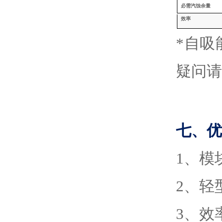
必需汽蚀余量
效率
*自
疑问请
七、
优
1
、
模
2
、
轻
3
、
效