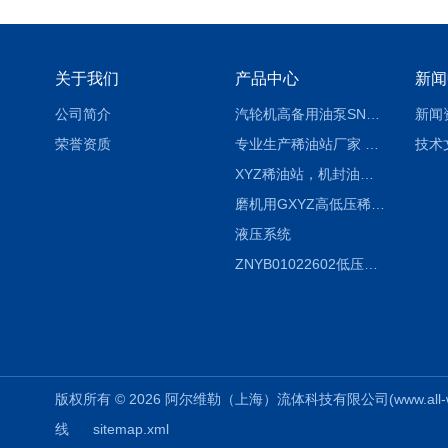
关于我们
产品中心
新闻
公司简介
汽轮机高备用油泵SNH280R54E6.7高压螺杆泵
新闻
荣誉资质
专业生产稀油站厂家 XYZ-G 稀油润滑装置
技术
XYZ稀油站，机封油站，润滑站，恒压冲洗站
磨机用GXYZ高低压稀油站，静压油润滑系统
液压系统
ZNYB01022602低压螺杆泵
版权所有 © 2026 阿尔维勒（上海）流体科技有限公司(www.all-weiler
线
sitemap.xml