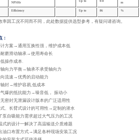
U
p
to
0
-
8
NPSHr
m
Efficiency
U
p
to
8
6
%
效率因工况不同而不同，此处数据提供选型参考，有疑问请咨询
。
点：
设计方案
→通用互换性强，维护成本低
向耐磨滑动轴承
→使用寿命长
低操作成本.
子轴向力平衡
→轴承不承受轴向力
轴向流速
→优秀的启动能力
个轴封
→维护容易,低成本
蚀气爆的抵抗能力
→噪音低， 振动小
动无密封无泄漏设计版本的广泛适用性
挂式、长臂式设计的可用性
→定制的潜水
了泵自吸能力需求超过大气压力的工况
温式的设计一解决了高温输送介质难题
出油口布置方式
→满足各种现场安装工况
化的安装方式可供选择