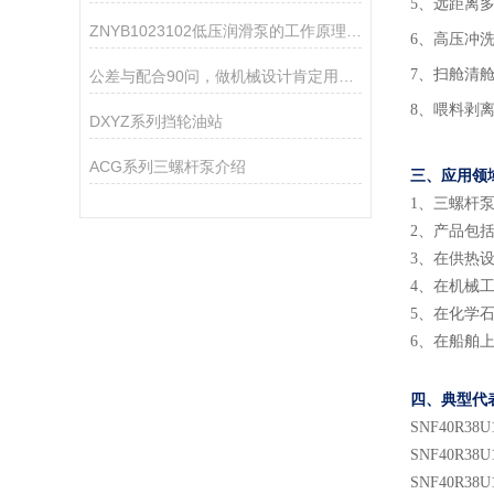
5、远距离
ZNYB1023102低压润滑泵的工作原理是什么？
6、高压冲
7、扫舱清
公差与配合90问，做机械设计肯定用得着！
8、喂料剥
DXYZ系列挡轮油站
ACG系列三螺杆泵介绍
三、应用领
1
、
三螺杆
2
、
产品包
3
、
在供热
4
、
在机械
5
、
在化学
6
、
在船舶
四、典型代
SNF
40
R38U
SNF
40
R38U
SNF
40
R38U