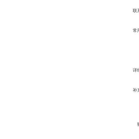
联
常
详
补