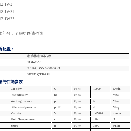
12.1
W2
12.1
W2
1
12.1
W2
3
供部分，了解更多请咨询
。
质配置：
材质材料代码名称
16MnCrS5
ZL109、ZCuSn5Pb5Zn5
HT250 QT400-15
据与
性能参数：
Capacity
Q
U
p
to
10000
L/min
Inlet
pressure
ps
U
p
to
7
Mpa
W
orking
Pressure
pd
U
p
to
5
0
Mpa
Differential pressure
pdiff
U
p
to
4
0
Mpa
2
Viscosity
V
U
p
to
1
-15
000
mm
/s
F
luid
Temperature
t
U
p
to
1
8
0
℃
Speed
n
U
p
to
3
600
r/min