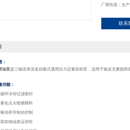
厂商性质：生产
联系
绍
述：
滑油泵
是三轴流单流道自吸式通用压力定量容积泵，适用于输送无磨损和
途功能：
滑循环冷却过滤密封
压雾化点火喷燃喂料
验驱动举升制动控制
灌装卸抽油发运供给