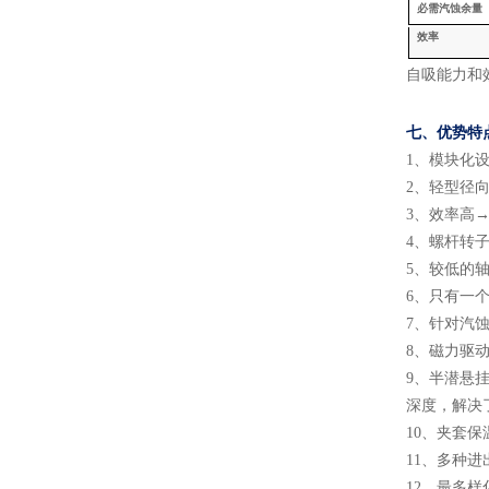
必需汽蚀余量
效率
自吸能力和
七、
优势特
1
、
模块化
2
、
轻型径
3
、
效率高
→
4
、
螺杆转
5
、
较低的
6
、
只有一
7
、
针对汽
8
、
磁力驱
9
、
半潜悬
深度，解决
10
、
夹套保
11
、
多种进
12
、
最多样