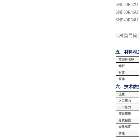
SNF
80
R
42
U
SNF
80
R
46
U
SNF
40
R
54
U
……
此处型号提
五、材料
材
零部件名称
螺杆
衬套
泵体
六、技术数
流量
入口压力
出口压力
压差压降
介质粘度
介质温度
转速