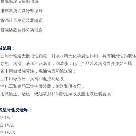
多相混输原油集输增压
洗排屑断屑刀具冷却循环.
舱货油计量发运装载输送
离货油装载转移分离混合
域
范围
：
泵适用于输送无磨损性颗粒、对泵材料无化学腐蚀作用、具有润滑性的液
括导热、润滑、液压油及沥青，润滑脂，化工产品以及润滑性介质如石蜡
设备中用做燃油喷油，燃油供应和输送泵；
工业中用做液压，润滑和遥控马达泵；
石油化工和食品工业中做装载，输送和供液泵；
上用做输送、增压、燃油喷射和润滑油泵以及船用液压装置泵；
表型号含义
诠释：
12.1
W2
12.1
W2
1
12.1
W2
3