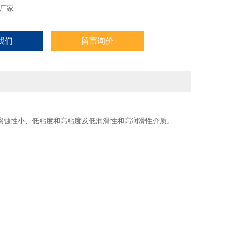
厂家
我们
留言询价
腐蚀性小、低粘度和高粘度及低润滑性和高润滑性介质。