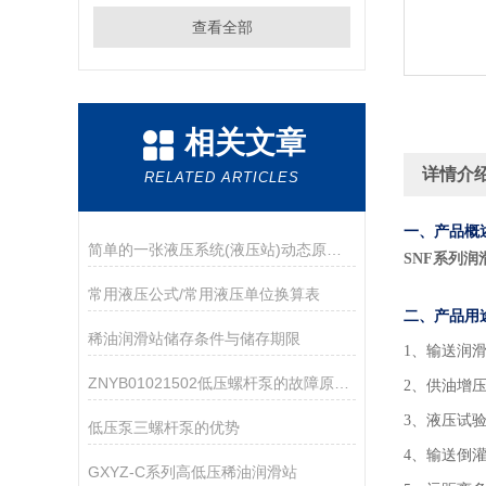
查看全部
相关文章
详情介
RELATED ARTICLES
一、产品概
简单的一张液压系统(液压站)动态原理图,让你不再对液压原理一知半解
SNF系列润
​常用液压公式/常用液压单位换算表
二、产品用
稀油润滑站储存条件与储存期限
1
、输送润
ZNYB01021502低压螺杆泵的故障原因及解决方法
2、供油增
3、液压试
低压泵三螺杆泵的优势
4、输送倒
GXYZ-C系列高低压稀油润滑站