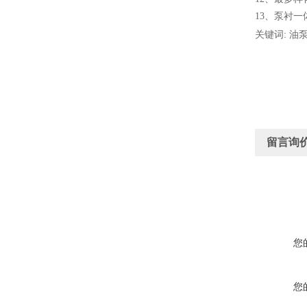
13
、
泵衬一
关键词: 油泵
留言询
您
您