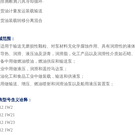
洗排屑断屑刀具冷却循环.
舱货油计量发运装载输送
离货油装载转移分离混合
域
范围
：
泵适用于输送无磨损性颗粒、对泵材料无化学腐蚀作用、具有润滑性的液
括导热、润滑、液压油及沥青，润滑脂，化工产品以及润滑性介质如石蜡
设备中用做燃油喷油，燃油供应和输送泵；
工业中用做液压，润滑和遥控马达泵；
石油化工和食品工业中做装载，输送和供液泵；
上用做输送、增压、燃油喷射和润滑油泵以及船用液压装置泵；
表型号含义
诠释：
12.1
W2
12.1
W2
1
12.1
W2
3
12.1
W2