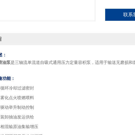
联系
绍
述：
滑油泵
是三轴流单流道自吸式通用压力定量容积泵，适用于输送无磨损和
途功能：
滑循环冷却过滤密封
压雾化点火喷燃喂料
验驱动举升制动控制
灌装卸抽油发运供给
多相混输原油集输增压