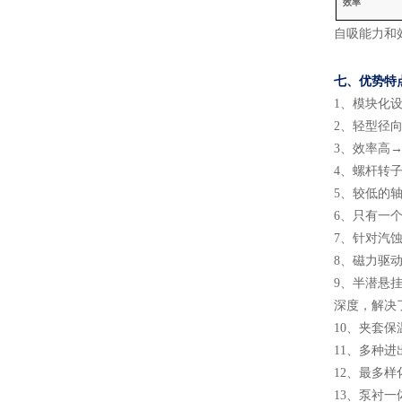
效率
自吸能力和
七、
优势特
1
、
模块化
2
、
轻型径
3
、
效率高
→
4
、
螺杆转
5
、
较低的
6
、
只有一
7
、
针对汽
8
、
磁力驱
9
、
半潜悬
深度，解决
10
、
夹套保
11
、
多种进
12
、
最多样
13
、
泵衬一