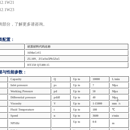
12.1
W2
1
12.1
W2
3
供部分，了解更多请咨询
。
质配置：
材质材料代码名称
16MnCrS5
ZL109、ZCuSn5Pb5Zn5
HT250 QT400-15
据与
性能参数：
Capacity
Q
U
p
to
10000
L/min
Inlet
pressure
ps
U
p
to
7
Mpa
W
orking
Pressure
pd
U
p
to
5
0
Mpa
Differential pressure
pdiff
U
p
to
4
0
Mpa
2
Viscosity
V
U
p
to
1
-15
000
mm
/s
F
luid
Temperature
t
U
p
to
1
8
0
℃
Speed
n
U
p
to
3
600
r/min
U
p
to
0
-
8
NPSHr
m