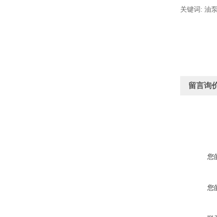
关键词: 油泵
留言询
您
您