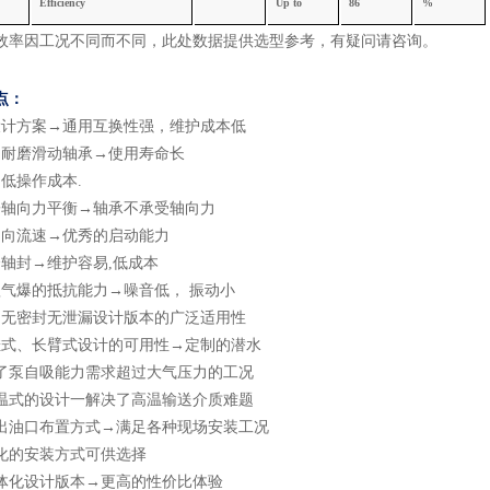
Efficiency
U
p
to
8
6
%
效率因工况不同而不同，此处数据提供选型参考，有疑问请咨询
。
点：
设计方案
→通用互换性强，维护成本低
向耐磨滑动轴承
→使用寿命长
低操作成本.
子轴向力平衡
→轴承不承受轴向力
轴向流速
→优秀的启动能力
个轴封
→维护容易,低成本
蚀气爆的抵抗能力
→噪音低， 振动小
动无密封无泄漏设计版本的广泛适用性
挂式、长臂式设计的可用性
→定制的潜水
了泵自吸能力需求超过大气压力的工况
温式的设计一解决了高温输送介质难题
出油口布置方式
→满足各种现场安装工况
化的安装方式可供选择
体化设计版本
→更高的性价比体验