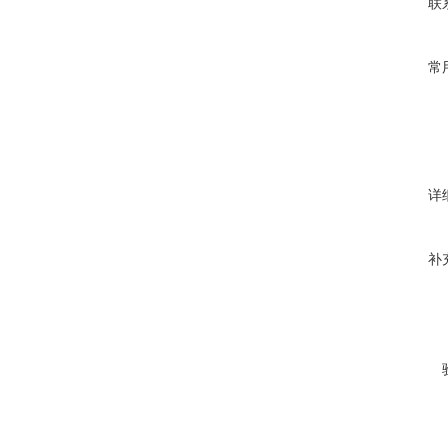
联
常
详
补