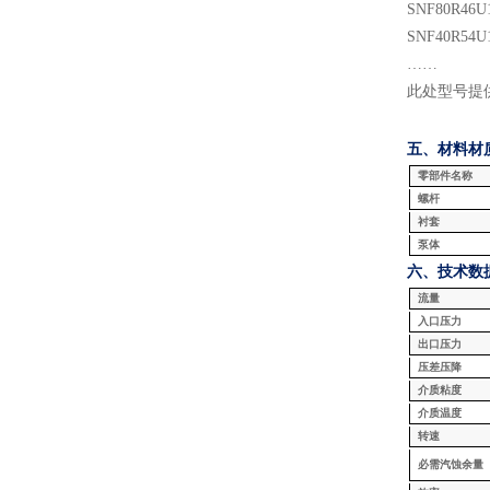
SNF
80
R
46
U
SNF
40
R
54
U
……
此处型号提
五、材料
材
零部件名称
螺杆
衬套
泵体
六、技术数
流量
入口压力
出口压力
压差压降
介质粘度
介质温度
转速
必需汽蚀余量