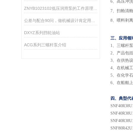
6、高压冲
ZNYB1023102低压润滑泵的工作原理是什么？
7、扫舱清
公差与配合90问，做机械设计肯定用得着！
8、喂料剥
DXYZ系列挡轮油站
三、应用领
ACG系列三螺杆泵介绍
1
、
三螺杆
2
、
产品包
3
、
在供热
4
、
在机械
5
、
在化学
6
、
在船舶
四、典型代
SNF
40
R38U
SNF
40
R38U
SNF
40
R38U
SNF
80
R
42
U