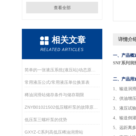
查看全部
相关文章
详情介
RELATED ARTICLES
一、产品概
SNF系列润
简单的一张液压系统(液压站)动态原理图,让你不再对液压原理一知半解
二、产品用
​常用液压公式/常用液压单位换算表
1
、输送润
稀油润滑站储存条件与储存期限
2、供油增
ZNYB01021502低压螺杆泵的故障原因及解决方法
3、液压试
4、输送倒
低压泵三螺杆泵的优势
5、远距离
GXYZ-C系列高低压稀油润滑站