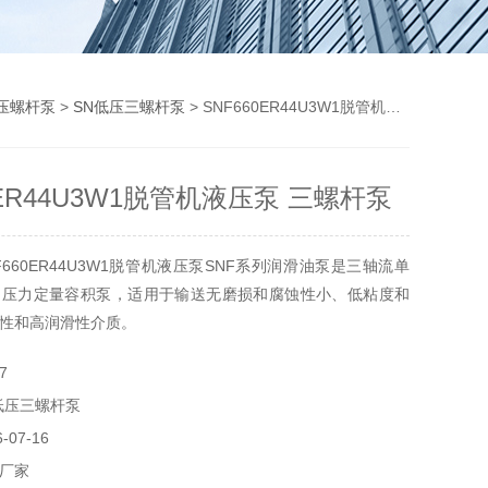
压螺杆泵
>
SN低压三螺杆泵
> SNF660ER44U3W1脱管机液压泵 三螺杆泵
0ER44U3W1脱管机液压泵 三螺杆泵
660ER44U3W1脱管机液压泵SNF系列润滑油泵是三轴流单
用压力定量容积泵，适用于输送无磨损和腐蚀性小、低粘度和
性和高润滑性介质。
7
低压三螺杆泵
07-16
厂家