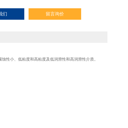
我们
留言询价
腐蚀性小、低粘度和高粘度及低润滑性和高润滑性介质。