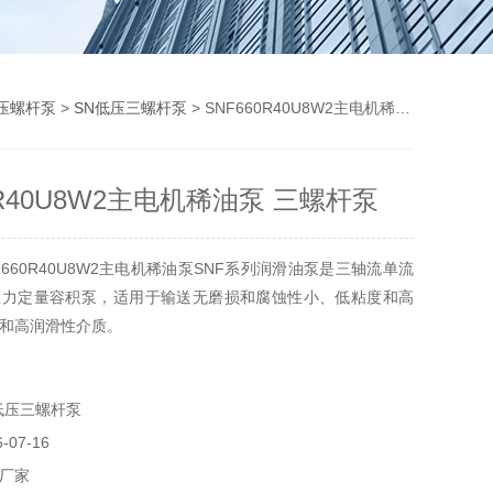
压螺杆泵
>
SN低压三螺杆泵
> SNF660R40U8W2主电机稀油泵 三螺杆泵
0R40U8W2主电机稀油泵 三螺杆泵
660R40U8W2主电机稀油泵SNF系列润滑油泵是三轴流单流
压力定量容积泵，适用于输送无磨损和腐蚀性小、低粘度和高
和高润滑性介质。
低压三螺杆泵
07-16
厂家