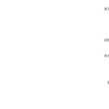
常
详
补