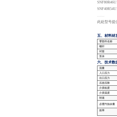
SNF
80
R
46
U
SNF
40
R
54
U
……
此处型号提
五、材料
材
零部件名称
螺杆
衬套
泵体
六、技术数
流量
入口压力
出口压力
压差压降
介质粘度
介质温度
转速
必需汽蚀余量
效率