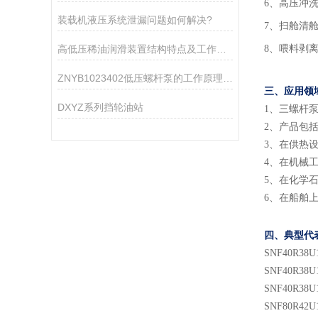
6、高压冲
装载机液压系统泄漏问题如何解决?
7、扫舱清
高低压稀油润滑装置结构特点及工作原理
8、喂料剥
ZNYB1023402低压螺杆泵的工作原理与性能特点
三、应用领
DXYZ系列挡轮油站
1
、
三螺杆
2
、
产品包
3
、
在供热
4
、
在机械
5
、
在化学
6
、
在船舶
四、典型代
SNF
40
R38U
SNF
40
R38U
SNF
40
R38U
SNF
80
R
42
U