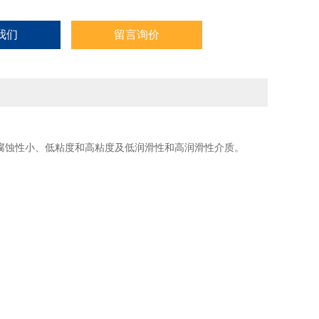
我们
留言询价
腐蚀性小、低粘度和高粘度及低润滑性和高润滑性介质。