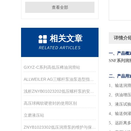
查看全部
相关文章
详情介
RELATED ARTICLES
一、产品概
SNF系列润
GXYZ-C系列高低压稀油润滑站
二、产品用
ALLWEILER AG三螺杆泵油泵选型指南：粘度、压力、流量怎么匹配？
1
、输送润
浅析ZNYB01023202低压螺杆泵的安装注意事项
2、供油增
高压球阀软硬密封的使用区别
3、液压试
4、输送倒
立磨液压站
5、远距离
ZNYB1023302低压润滑泵的维护与保养指南