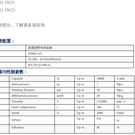
12.1
W2
1
12.1
W2
3
供部分，了解更多请咨询
。
质配置：
材质材料代码名称
16MnCrS5
ZL109、ZCuSn5Pb5Zn5
HT250 QT400-15
据与
性能参数：
Capacity
Q
U
p
to
10000
L/min
Inlet
pressure
ps
U
p
to
7
Mpa
W
orking
Pressure
pd
U
p
to
5
0
Mpa
Differential pressure
pdiff
U
p
to
4
0
Mpa
2
Viscosity
V
U
p
to
1
-15
000
mm
/s
F
luid
Temperature
t
U
p
to
1
8
0
℃
Speed
n
U
p
to
3
600
r/min
U
p
to
0
-
8
NPSHr
m
Efficiency
U
p
to
8
6
%