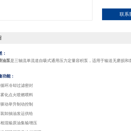
联系
绍
述：
滑油泵
是三轴流单流道自吸式通用压力定量容积泵，适用于输送无磨损和
途功能：
滑循环冷却过滤密封
压雾化点火喷燃喂料
验驱动举升制动控制
灌装卸抽油发运供给
多相混输原油集输增压