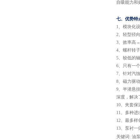
自吸能力和
七、
优势特
1
、
模块化
2
、
轻型径
3
、
效率高
→
4
、
螺杆转
5
、
较低的
6
、
只有一
7
、
针对汽
8
、
磁力驱
9
、
半潜悬
深度，解决
10
、
夹套保
11
、
多种进
12
、
最多样
13
、
泵衬一
关键词: 油泵