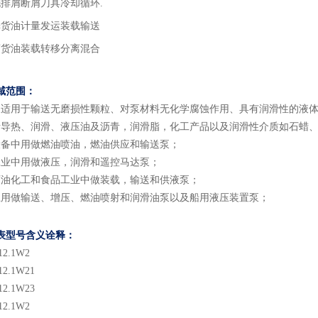
洗排屑断屑刀具冷却循环.
舱货油计量发运装载输送
离货油装载转移分离混合
域
范围
：
泵适用于输送无磨损性颗粒、对泵材料无化学腐蚀作用、具有润滑性的液
括导热、润滑、液压油及沥青，润滑脂，化工产品以及润滑性介质如石蜡
设备中用做燃油喷油，燃油供应和输送泵；
工业中用做液压，润滑和遥控马达泵；
石油化工和食品工业中做装载，输送和供液泵；
上用做输送、增压、燃油喷射和润滑油泵以及船用液压装置泵；
表型号含义
诠释：
12.1
W2
12.1
W2
1
12.1
W2
3
12.1
W2