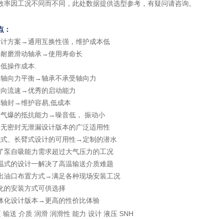
效率因工况不同而不同，此处数据提供选型参考，有疑问请咨询
。
点：
设计方案
→通用互换性强，维护成本低
向耐磨滑动轴承
→使用寿命长
低操作成本.
子轴向力平衡
→轴承不承受轴向力
轴向流速
→优秀的启动能力
个轴封
→维护容易,低成本
蚀气爆的抵抗能力
→噪音低， 振动小
动无密封无泄漏设计版本的广泛适用性
挂式、长臂式设计的可用性
→定制的潜水
了泵自吸能力需求超过大气压力的工况
温式的设计一解决了高温输送介质难题
出油口布置方式
→满足各种现场安装工况
化的安装方式可供选择
体化设计版本
→更高的性价比体验
 输送 介质 润滑 润滑性 能力 设计 液压 SNH