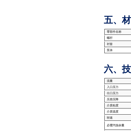
五、材
零部件名称
螺杆
衬套
泵体
六、技
流量
入口压力
出口压力
压差压降
介质粘度
介质温度
转速
必需汽蚀余量