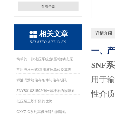
查看全部
相关文章
详情介绍
RELATED ARTICLES
一、产
简单的一张液压系统(液压站)动态原理图,让你不再对液压原理一知半解
SNF
​常用液压公式/常用液压单位换算表
用于
稀油润滑站储存条件与储存期限
ZNYB01021502低压螺杆泵的故障原因及解决方法
性介质
低压泵三螺杆泵的优势
GXYZ-C系列高低压稀油润滑站