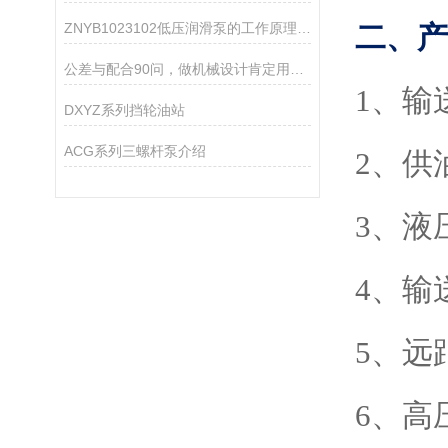
ZNYB1023102低压润滑泵的工作原理是什么？
二、产
公差与配合90问，做机械设计肯定用得着！
1
、输
DXYZ系列挡轮油站
ACG系列三螺杆泵介绍
2、供
3、液
4、输
5、远
6、高