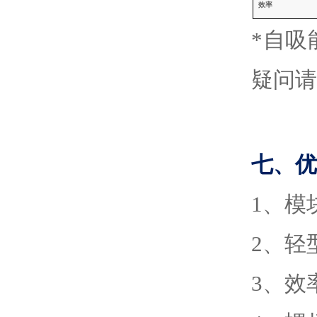
效率
*自
疑问请
七、
优
1
、
模
2
、
轻
3
、
效