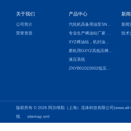
关于我们
产品中心
新闻
公司简介
汽轮机高备用油泵SNH280R54E6.7高压螺杆泵
新闻
荣誉资质
专业生产稀油站厂家 XYZ-G 稀油润滑装置
技术
XYZ稀油站，机封油站，润滑站，恒压冲洗站
磨机用GXYZ高低压稀油站，静压油润滑系统
液压系统
ZNYB01022602低压螺杆泵
版权所有 © 2026 阿尔维勒（上海）流体科技有限公司(www.all-weiler
线
sitemap.xml