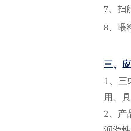
7、扫
8、喂
三、应
1
、
三
用、具
2
、
产
润滑性