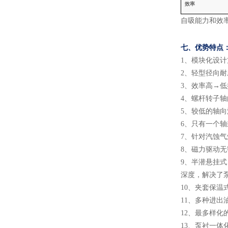
效率
自吸能力和效
七、
优势特点
1
、
模块化设计
2
、
轻型径向耐
3
、
效率高
→低
4
、
螺杆转子轴
5
、
较低的轴向
6
、
只有一个轴
7
、
针对汽蚀气
8
、
磁力驱动无
9
、
半潜悬挂式
深度，解决了
10
、
夹套保温
11
、
多种进出
12
、
最多样化
13
、
泵衬一体