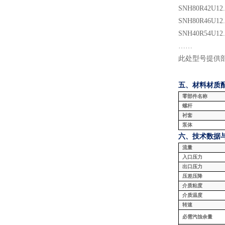
SNH
80
R
42
U
12
SNH
80
R
46
U
12
SNH
40
R
54
U
12
……
此处型号提供
五、材料
材质
零部件名称
螺杆
衬套
泵体
六、技术数据
流量
入口压力
出口压力
压差压降
介质粘度
介质温度
转速
必需汽蚀余量