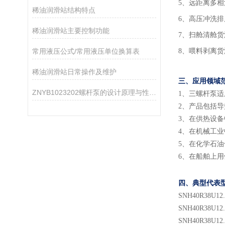
5、远距离多
稀油润滑站结构特点
6、高压冲洗排
稀油润滑站主要控制功能
7、扫舱清舱
​常用液压公式/常用液压单位换算表
8、喂料剥离
稀油润滑站日常操作及维护
三、应用领域
ZNYB1023202螺杆泵的设计原理与性能分析
1
、
三螺杆泵适
2
、
产品包括导
3
、
在供热设备
4
、
在机械工业
5
、
在化学石油
6
、
在船舶上用
四、典型代表
SNH
40
R38U
12
SNH
40
R38U
12
SNH
40
R38U
12