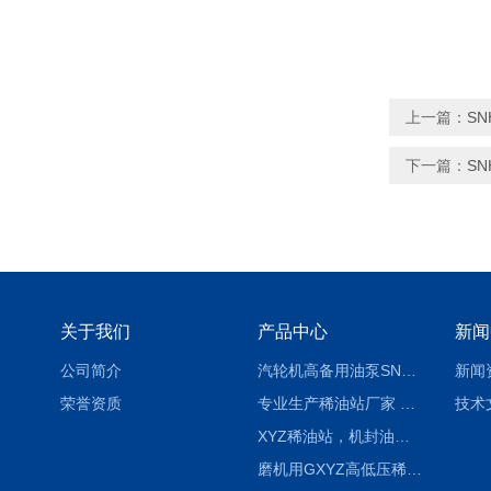
上一篇：
SN
下一篇：
SN
关于我们
产品中心
新闻
公司简介
汽轮机高备用油泵SNH280R54E6.7高压螺杆泵
新闻
荣誉资质
专业生产稀油站厂家 XYZ-G 稀油润滑装置
技术
XYZ稀油站，机封油站，润滑站，恒压冲洗站
磨机用GXYZ高低压稀油站，静压油润滑系统