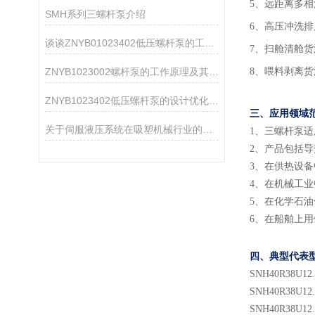
5、远距离多
SMH系列三螺杆泵介绍
6、高压冲洗排
谈谈ZNYB01023402低压螺杆泵的工作原理及应用
7、扫舱清舱
ZNYB1023002螺杆泵的工作原理及其设计特点
8、喂料剥离
ZNYB1023402低压螺杆泵的设计优化与改进
三、应用领域
关于伺服液压系统在吸塑机械行业的应用方案
1
、
三螺杆泵适
2
、
产品包括导
3
、
在供热设备
4
、
在机械工业
5
、
在化学石油
6
、
在船舶上用
四、典型代表
SNH
40
R38U
12
SNH
40
R38U
12
SNH
40
R38U
12