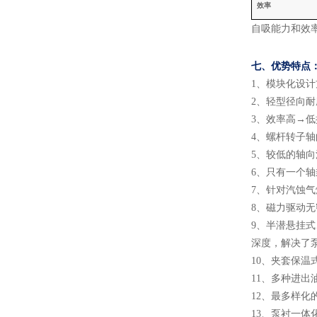
效率
自吸能力和效
七、
优势特点
1
、
模块化设计
2
、
轻型径向耐
3
、
效率高
→低
4
、
螺杆转子轴
5
、
较低的轴向
6
、
只有一个轴
7
、
针对汽蚀气
8
、
磁力驱动无
9
、
半潜悬挂式
深度，解决了
10
、
夹套保温
11
、
多种进出
12
、
最多样化
13
、
泵衬一体