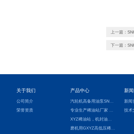
上一篇：
SN
下一篇：
SN
关于我们
产品中心
新闻
公司简介
汽轮机高备用油泵SNH280R54E6.7高压螺杆泵
新闻
荣誉资质
专业生产稀油站厂家 XYZ-G 稀油润滑装置
技术
XYZ稀油站，机封油站，润滑站，恒压冲洗站
磨机用GXYZ高低压稀油站，静压油润滑系统