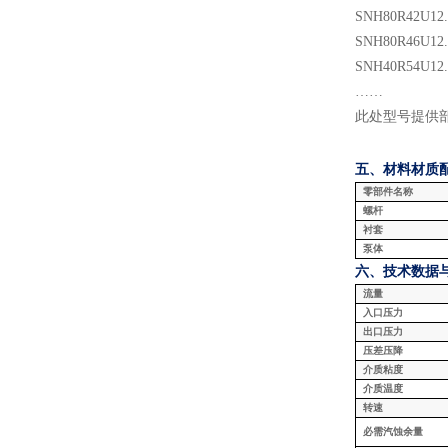
SNH
80
R
42
U
12
SNH
80
R
46
U
12
SNH
40
R
54
U
12
……
此处型号提供
五、材料
材质
零部件名称
螺杆
衬套
泵体
六、技术数据
流量
入口压力
出口压力
压差压降
介质粘度
介质温度
转速
必需汽蚀余量