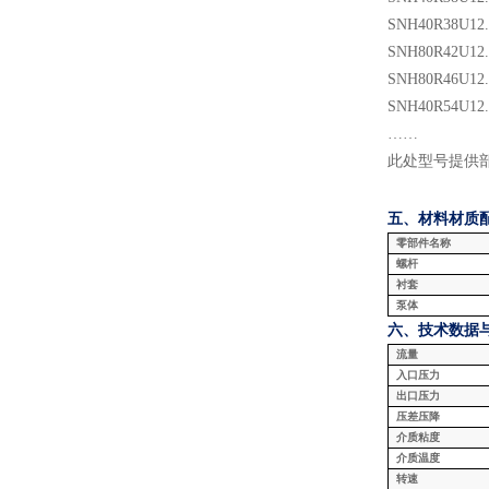
SNH
40
R38U
12
SNH
80
R
42
U
12
SNH
80
R
46
U
12
SNH
40
R
54
U
12
……
此处型号提供
五、材料
材质
零部件名称
螺杆
衬套
泵体
六、技术数据
流量
入口压力
出口压力
压差压降
介质粘度
介质温度
转速