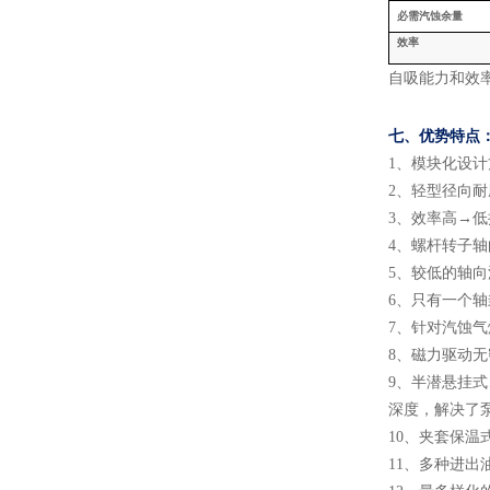
必需汽蚀余量
效率
自吸能力和效
七、
优势特点
1
、
模块化设计
2
、
轻型径向耐
3
、
效率高
→低
4
、
螺杆转子轴
5
、
较低的轴向
6
、
只有一个轴
7
、
针对汽蚀气
8
、
磁力驱动无
9
、
半潜悬挂式
深度，解决了
10
、
夹套保温
11
、
多种进出