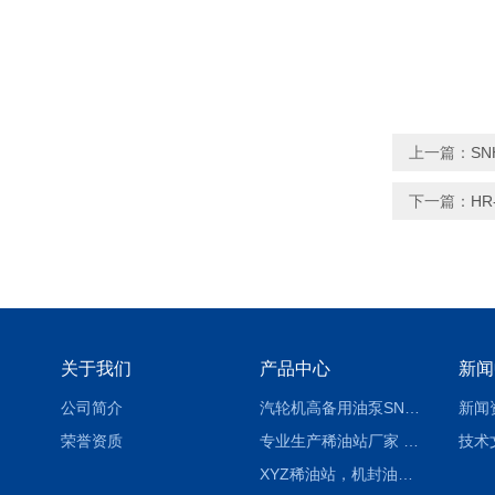
上一篇：
S
下一篇：
HR
关于我们
产品中心
新闻
公司简介
汽轮机高备用油泵SNH280R54E6.7高压螺杆泵
新闻
荣誉资质
专业生产稀油站厂家 XYZ-G 稀油润滑装置
技术
XYZ稀油站，机封油站，润滑站，恒压冲洗站