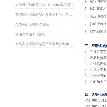
4、输送倒灌
如何维护和保养ZNYB1023402输送泵？
5、远距离多
智能磨辊润滑站使用及维护时的注意事项介绍
6、高压冲洗排
7、扫舱清舱
ACG系列三螺杆泵介绍
8、喂料剥离
稀油润滑站工作原理
智能高低压润滑站适用于哪些行业和设备？
三、应用领域
1
、
三螺杆泵适
2
、
产品包括导
3
、
在供热设备
4
、
在机械工业
5
、
在化学石油
6
、
在船舶上用
四、典型代表
SNH
40
R38U
12
SNH
40
R38U
12