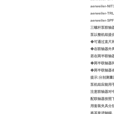
aerweiler-N
aerweiler-T
aerweiler-S
三螺杆泵联轴
泵以整机组提
◆可通过直尺
◆在联轴器外
若在两半联轴
◆两半联轴器
◆两半联轴器
提示:分别测量
泵机组应能用
注意联轴器对
配联轴器按照
用套装夹具分
将其套进轴端