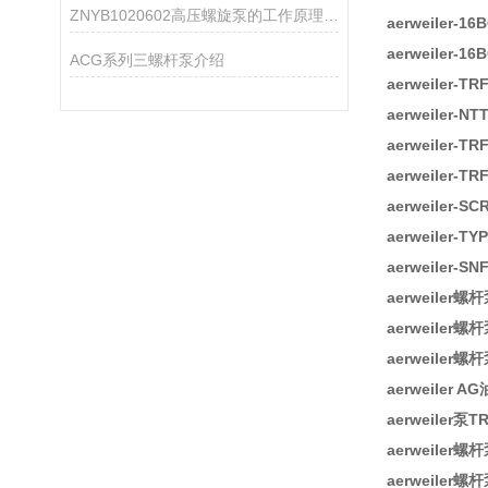
ZNYB1020602高压螺旋泵的工作原理与应用领域
aerweiler-1
aerweiler-1
ACG系列三螺杆泵介绍
aerweiler-T
aerweiler-
aerweiler-TR
aerweiler-T
aerweiler-
aerweiler-T
aerweiler-S
aerweiler螺杆
aerweiler螺杆
aerweiler螺杆
aerweiler A
aerweiler泵T
aerweiler螺
aerweiler螺