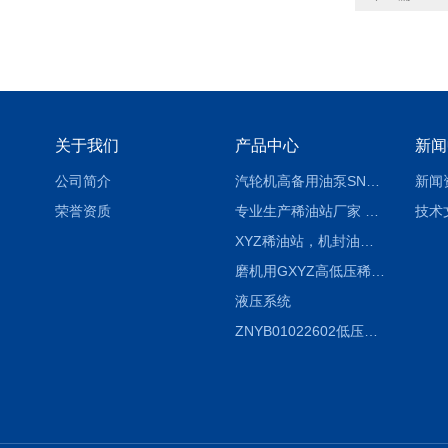
关于我们
产品中心
新闻
公司简介
汽轮机高备用油泵SNH280R54E6.7高压螺杆泵
新闻
荣誉资质
专业生产稀油站厂家 XYZ-G 稀油润滑装置
技术
XYZ稀油站，机封油站，润滑站，恒压冲洗站
磨机用GXYZ高低压稀油站，静压油润滑系统
液压系统
ZNYB01022602低压螺杆泵