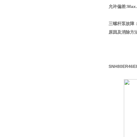
允许偏差:Max
三螺杆泵故障
原因及消除方法
更换
2)若滚动
检查回油孔
SNH80ER46E