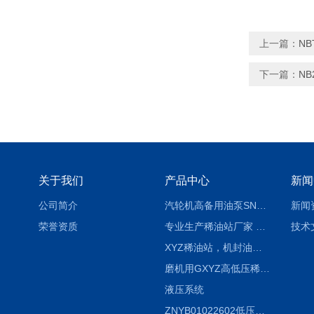
上一篇：
NB
下一篇：
NB
关于我们
产品中心
新闻
公司简介
汽轮机高备用油泵SNH280R54E6.7高压螺杆泵
新闻
荣誉资质
专业生产稀油站厂家 XYZ-G 稀油润滑装置
技术
XYZ稀油站，机封油站，润滑站，恒压冲洗站
磨机用GXYZ高低压稀油站，静压油润滑系统
液压系统
ZNYB01022602低压螺杆泵