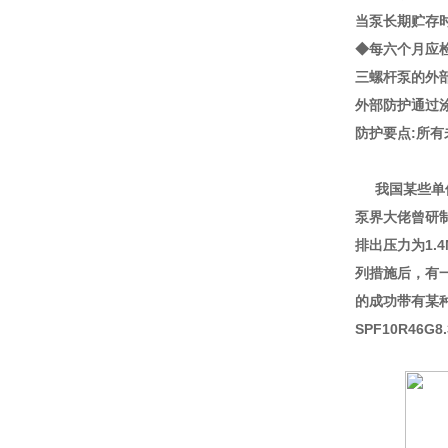
当泵长期贮存
◆每六个月应
三螺杆泵的外
外部防护通过
防护要点:所
我国某些单位
泵界大佬曾研
排出压力为1
列措施后，有
的成功带有某
SPF10R46G8.