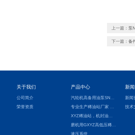
上一篇：
泵N
下一篇：
备件
关于我们
产品中心
新闻
公司简介
汽轮机高备用油泵SNH280R54E6.7高压螺杆泵
新闻
荣誉资质
专业生产稀油站厂家 XYZ-G 稀油润滑装置
技术
XYZ稀油站，机封油站，润滑站，恒压冲洗站
磨机用GXYZ高低压稀油站，静压油润滑系统
液压系统