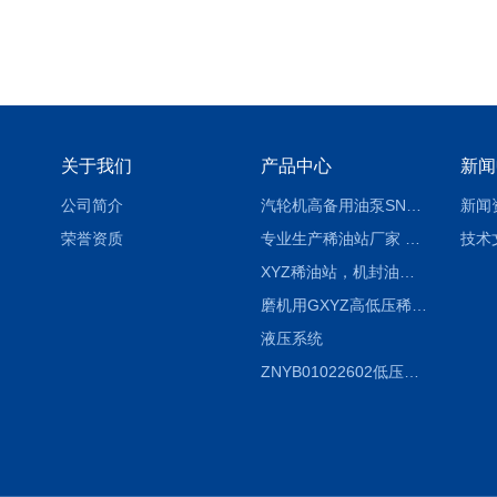
关于我们
产品中心
新闻
公司简介
汽轮机高备用油泵SNH280R54E6.7高压螺杆泵
新闻
荣誉资质
专业生产稀油站厂家 XYZ-G 稀油润滑装置
技术
XYZ稀油站，机封油站，润滑站，恒压冲洗站
磨机用GXYZ高低压稀油站，静压油润滑系统
液压系统
ZNYB01022602低压螺杆泵